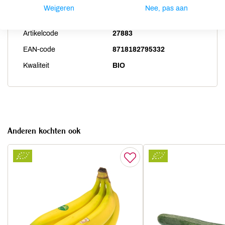
Land van herkomst
DE
Weigeren
Nee, pas aan
Literprijs
€ 12,45
Artikelcode
27883
EAN-code
8718182795332
Kwaliteit
BIO
Anderen kochten ook