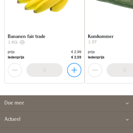
Bananen fair trade
Komkommer
1 ST
1 KG
prijs
€ 2,99
prijs
ledenprijs
€ 2,59
ledenprijs
Doe mee
Actueel