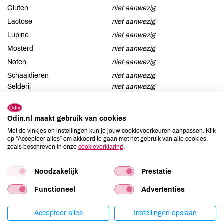
Gluten
niet aanwezig
Lactose
niet aanwezig
Lupine
niet aanwezig
Mosterd
niet aanwezig
Noten
niet aanwezig
Schaaldieren
niet aanwezig
Selderij
niet aanwezig
Sesam
niet aanwezig
Soja
niet aanwezig
Odin.nl maakt gebruik van cookies
Vis
niet aanwezig
Met de vinkjes en instellingen kun je jouw cookievoorkeuren aanpassen. Klik
op “Accepteer alles” om akkoord te gaan met het gebruik van alle cookies,
Weekdieren
niet aanwezig
zoals beschreven in onze
cookieverklaring
.
Zwaveldioxide / sulfieten
niet aanwezig
Noodzakelijk
Prestatie
Functioneel
Advertenties
Productspecificaties
Accepteer alles
Instellingen opslaan