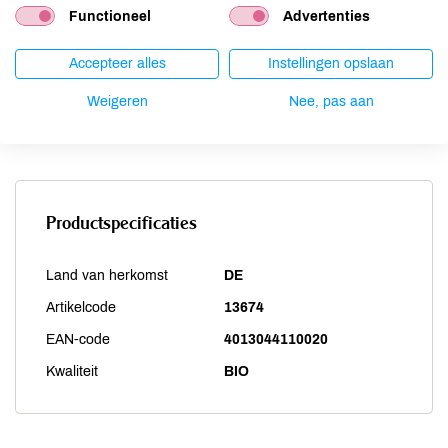
Functioneel
Advertenties
Sesam
niet aanwezig
Soja
niet aanwezig
Accepteer alles
Instellingen opslaan
Vis
niet aanwezig
Weigeren
Nee, pas aan
Weekdieren
niet aanwezig
Zwaveldioxide / sulfieten
niet aanwezig
Productspecificaties
Land van herkomst
DE
Artikelcode
13674
EAN-code
4013044110020
Kwaliteit
BIO