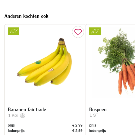
Anderen kochten ook
Bananen fair trade
Bospeen
1 ST
1 KG
prijs
€ 2,99
prijs
ledenprijs
€ 2,59
ledenprijs