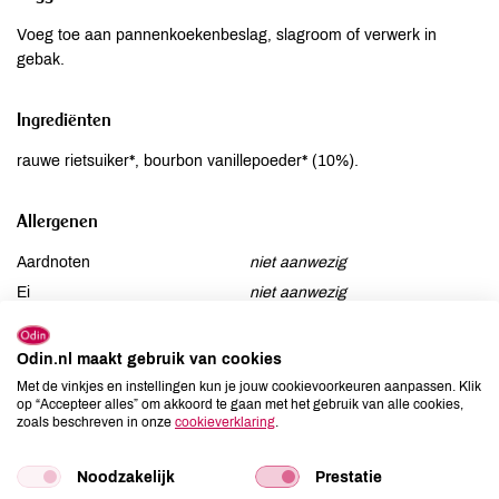
Voeg toe aan pannenkoekenbeslag, slagroom of verwerk in
gebak.
Ingrediënten
rauwe rietsuiker*, bourbon vanillepoeder* (10%).
Allergenen
Aardnoten
niet aanwezig
Ei
niet aanwezig
Gluten
niet aanwezig
Lactose
niet aanwezig
Odin.nl maakt gebruik van cookies
Lupine
niet aanwezig
Met de vinkjes en instellingen kun je jouw cookievoorkeuren aanpassen. Klik
op “Accepteer alles” om akkoord te gaan met het gebruik van alle cookies,
Mosterd
niet aanwezig
zoals beschreven in onze
cookieverklaring
.
Noten
niet aanwezig
Schaaldieren
niet aanwezig
Noodzakelijk
Prestatie
Selderij
niet aanwezig