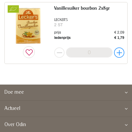
Vanillesuiker bourbon 2x8gr
LECKER'S
2 ST
prijs
€ 2,09
ledenprijs
€ 1,79
Doe mee
Actueel
Over Odin