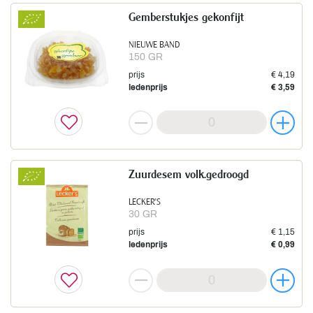
Gemberstukjes gekonfijt
NIEUWE BAND
150 GR
prijs
€ 4,19
ledenprijs
€ 3,59
Zuurdesem volk.gedroogd
LECKER'S
30 GR
prijs
€ 1,15
ledenprijs
€ 0,99