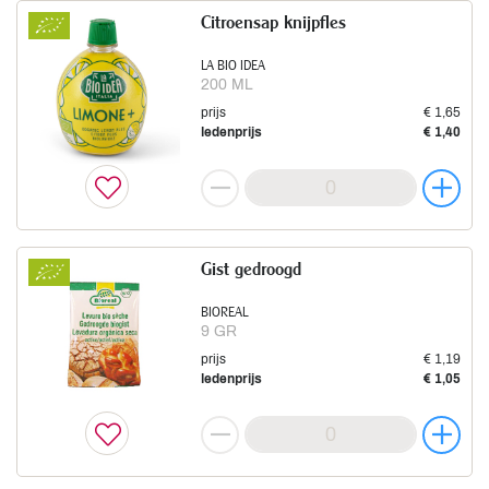
Citroensap knijpfles
LA BIO IDEA
200 ML
prijs
€ 1,65
ledenprijs
€ 1,40
Gist gedroogd
BIOREAL
9 GR
prijs
€ 1,19
ledenprijs
€ 1,05