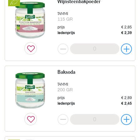
Wijnsteenbakpoeder
TAMMI
115 GR
prijs
€ 2,85
ledenprijs
€ 2,39
Baksoda
TAMMI
200 GR
prijs
€ 2,89
ledenprijs
€ 2,45