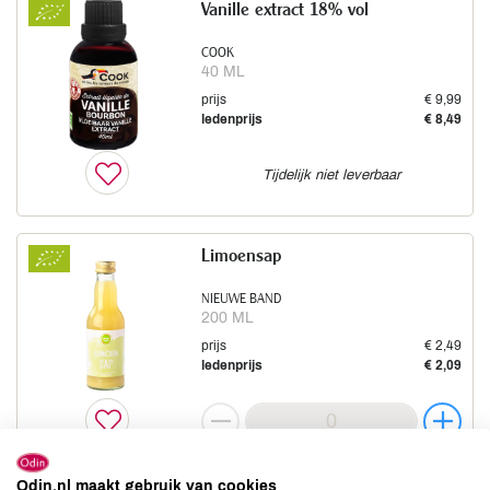
Vanille extract 18% vol
COOK
40 ML
prijs
€ 9,99
ledenprijs
€ 8,49
Tijdelijk niet leverbaar
Limoensap
NIEUWE BAND
200 ML
prijs
€ 2,49
ledenprijs
€ 2,09
Odin.nl maakt gebruik van cookies