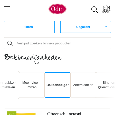
Filters
Uitgelicht
Bakbenodigdheden
n, bakken,
Meel, bloem,
Bind- en
Bakbenodigdheden
Zoetmiddelen
tmiddelen
mixen
geleermidd
Citroenschil geraspt