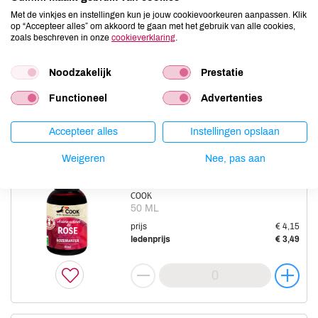
Citroensap
Met de vinkjes en instellingen kun je jouw cookievoorkeuren aanpassen. Klik
op “Accepteer alles” om akkoord te gaan met het gebruik van alle cookies,
NIEUWE BAND
zoals beschreven in onze
cookieverklaring
.
200 ML
prijs
€ 2,49
Noodzakelijk
Prestatie
ledenprijs
€ 2,09
Functioneel
Advertenties
Accepteer alles
Instellingen opslaan
Weigeren
Nee, pas aan
Rozenwater
COOK
50 ML
prijs
€ 4,15
ledenprijs
€ 3,49