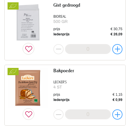
Gist gedroogd
BIOREAL
500 GR
prijs
€ 30,75
ledenprijs
€ 26,09
Bakpoeder
LECKER'S
4 ST
prijs
€ 1,15
ledenprijs
€ 0,99