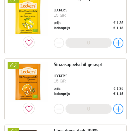
LECKER'S
15 GR
prijs
€ 1,35
ledenprijs
€ 1,15
Sinaasappelschil geraspt
LECKER'S
15 GR
prijs
€ 1,35
ledenprijs
€ 1,15
Choc drops dark 100%