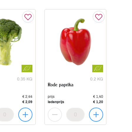
0.35 KG
0.2 KG
Rode paprika
€ 2,44
prijs
€ 1,40
€ 2,09
ledenprijs
€ 1,20