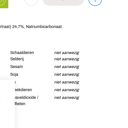
traat) 24,7%, Natriumbicarbonaat.
Schaaldieren
niet aanwezig
Selderij
niet aanwezig
Sesam
niet aanwezig
Soja
niet aanwezig
Vis
niet aanwezig
Weekdieren
niet aanwezig
Zwaveldioxide /
niet aanwezig
p
sulfieten