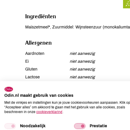
Ingrediënten
Maïszetmeel*, Zuurmiddel: Wijnsteenzuur (monokaliumtar
Allergenen
Aardnoten
niet aanwezig
Ei
niet aanwezig
Gluten
niet aanwezig
Lactose
niet aanwezig
Lupine
niet aanwezig
Mosterd
niet aanwezig
Odin.nl maakt gebruik van cookies
Noten
niet aanwezig
Met de vinkjes en instellingen kun je jouw cookievoorkeuren aanpassen. Klik o
“Accepteer alles” om akkoord te gaan met het gebruik van alle cookies, zoals
beschreven in onze
cookieverklaring
.
Anderen kochten ook
Noodzakelijk
Prestatie