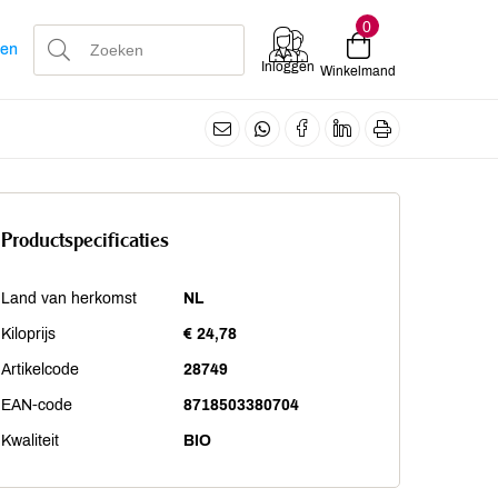
0
len
Inloggen
Winkelmand
Productspecificaties
Land van herkomst
NL
Kiloprijs
€ 24,78
Artikelcode
28749
EAN-code
8718503380704
Kwaliteit
BIO