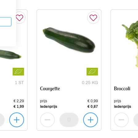
1 ST
0.25 KG
Courgette
Broccoli
€ 2,29
prijs
€ 0,99
prijs
€ 1,99
ledenprijs
€ 0,87
ledenprijs