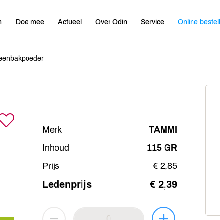
n
Doe mee
Actueel
Over Odin
Service
Online bestel
teenbakpoeder
Merk
TAMMI
Inhoud
115 GR
Prijs
€ 2,85
Ledenprijs
€ 2,39