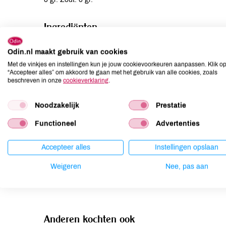
Ingrediënten
ahornsiroop*.
Odin.nl maakt gebruik van cookies
Met de vinkjes en instellingen kun je jouw cookievoorkeuren aanpassen. Klik o
Allergenen
“Accepteer alles” om akkoord te gaan met het gebruik van alle cookies, zoals
beschreven in onze
cookieverklaring
.
Aardnoten
niet aanwezig
Noodzakelijk
Ei
niet aanwezig
Prestatie
Gluten
niet aanwezig
Functioneel
Advertenties
Lactose
niet aanwezig
Lupine
niet aanwezig
Accepteer alles
Instellingen opslaan
Mosterd
niet aanwezig
Weigeren
Nee, pas aan
Noten
niet aanwezig
Anderen kochten ook