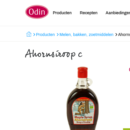
Producten
Recepten
Aanbiedinge
Producten
Melen, bakken, zoetmiddelen
Ahorns
Ahornsiroop c