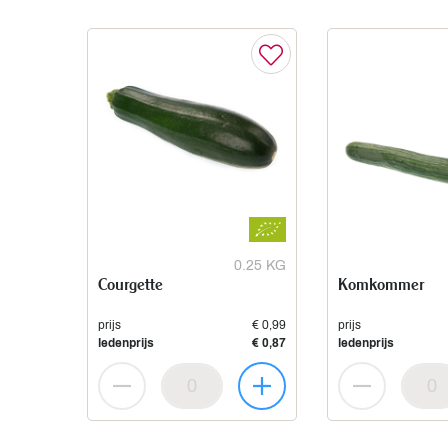
0.25 KG
Courgette
Komkommer
prijs
€ 0,99
prijs
ledenprijs
€ 0,87
ledenprijs