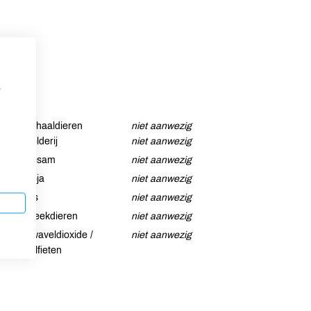
p
Schaaldieren
niet aanwezig
Selderij
niet aanwezig
Sesam
niet aanwezig
Soja
niet aanwezig
Vis
niet aanwezig
Weekdieren
niet aanwezig
Zwaveldioxide /
niet aanwezig
sulfieten