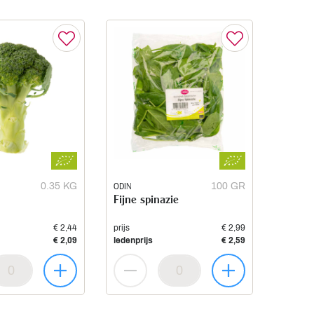
0.35 KG
ODIN
100 GR
Fijne spinazie
€ 2,44
prijs
€ 2,99
€ 2,09
ledenprijs
€ 2,59