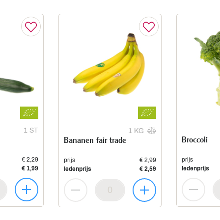
1 ST
1 KG
Broccoli
Bananen fair trade
€ 2,29
prijs
prijs
€ 2,99
€ 1,99
ledenprijs
ledenprijs
€ 2,59