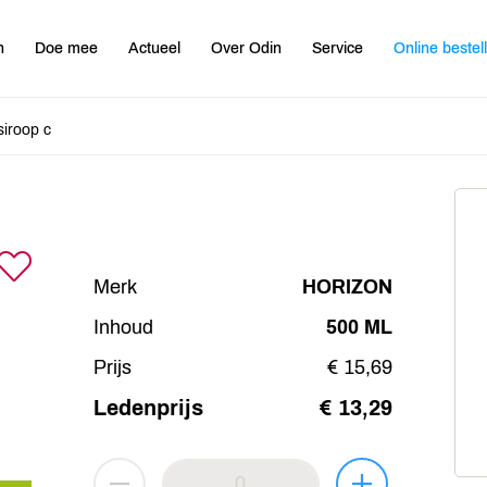
n
Doe mee
Actueel
Over Odin
Service
Online bestel
iroop c
Merk
HORIZON
Inhoud
500 ML
Prijs
€ 15,69
Ledenprijs
€ 13,29