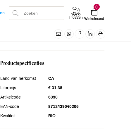
0
len
Inloggen
Winkelmand
Productspecificaties
Land van herkomst
CA
Literprijs
€ 31,38
Artikelcode
6390
EAN-code
8712439040206
Kwaliteit
BIO