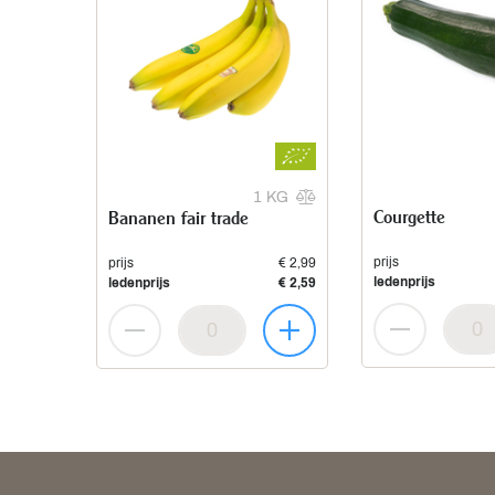
1 KG
Courgette
Bananen fair trade
prijs
prijs
€ 2,99
ledenprijs
ledenprijs
€ 2,59