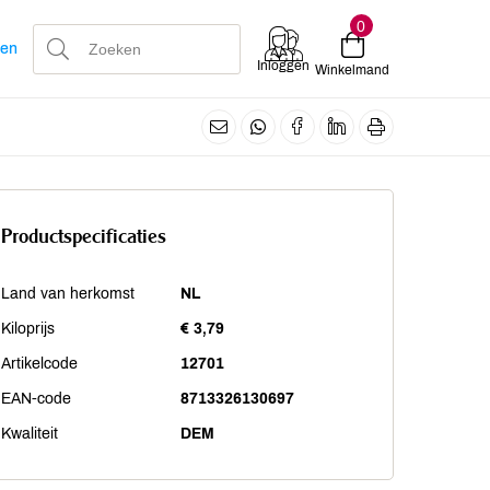
0
len
Inloggen
Winkelmand
Productspecificaties
Land van herkomst
NL
Kiloprijs
€ 3,79
Artikelcode
12701
EAN-code
8713326130697
Kwaliteit
DEM