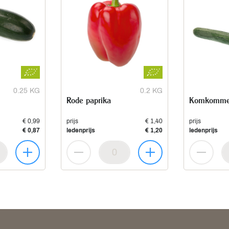
0.25 KG
0.2 KG
Rode paprika
Komkomme
€ 0,99
prijs
€ 1,40
prijs
€ 0,87
ledenprijs
€ 1,20
ledenprijs