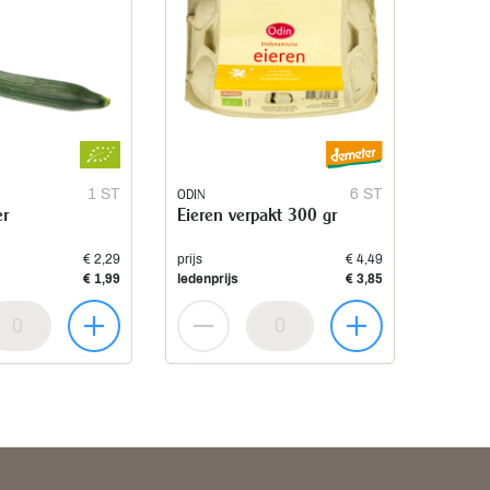
1 ST
ODIN
6 ST
r
Eieren verpakt 300 gr
€ 2,29
prijs
€ 4,49
€ 1,99
ledenprijs
€ 3,85