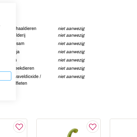
p
Schaaldieren
niet aanwezig
Selderij
niet aanwezig
Sesam
niet aanwezig
Soja
niet aanwezig
Vis
niet aanwezig
Weekdieren
niet aanwezig
Zwaveldioxide /
niet aanwezig
sulfieten