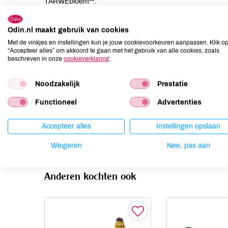
TARWEbloem**.
Allergenen
Odin.nl maakt gebruik van cookies
Met de vinkjes en instellingen kun je jouw cookievoorkeuren aanpassen. Klik o
Aardnoten
niet aanwezig
“Accepteer alles” om akkoord te gaan met het gebruik van alle cookies, zoals
beschreven in onze
cookieverklaring
.
Ei
niet aanwezig
Gluten
aanwezig
Noodzakelijk
Prestatie
Lactose
niet aanwezig
Functioneel
Advertenties
Lupine
niet aanwezig
Mosterd
niet aanwezig
Accepteer alles
Instellingen opslaan
Noten
niet aanwezig
Weigeren
Nee, pas aan
Anderen kochten ook