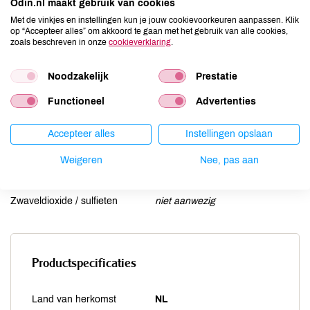
Odin.nl maakt gebruik van cookies
Lactose
kan bevatten
Met de vinkjes en instellingen kun je jouw cookievoorkeuren aanpassen. Klik
op “Accepteer alles” om akkoord te gaan met het gebruik van alle cookies,
Lupine
kan bevatten
zoals beschreven in onze
cookieverklaring
.
Mosterd
aanwezig
Noten
kan bevatten
Noodzakelijk
Prestatie
Schaaldieren
niet aanwezig
Functioneel
Advertenties
Selderij
aanwezig
Sesam
kan bevatten
Accepteer alles
Instellingen opslaan
Soja
kan bevatten
Weigeren
Nee, pas aan
Vis
kan bevatten
Weekdieren
niet aanwezig
Zwaveldioxide / sulfieten
niet aanwezig
Productspecificaties
Land van herkomst
NL