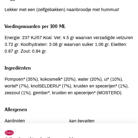
Lekker met een (zelfgebakken) naanbroodje met hummus!
Voedingswaarden per 100 ML
Energie: 237 KJ/57 Kcal. Vet: 4.5 gr waarvan verzadigde vetzuren
3.72 gr. Koolhydraten: 3.08 gr waarvan suiker 1.06 gr. Eiwitten:
0.87 gr. Zout: 0.84 gr.
Ingrediënten
Pompoen* (35%), kokosmelk* (20%), water (20%), ui* (10%),
wortel* (7%), knolSELDERIJ* (7%), kruiden en specerijen* (1%),
zeezout (1%), gember*, kruiden en specerijen* (MOSTERD).
Allergenen
Aardnoten
kan bevatten
Ei
kan bevatten
Gluten
kan bevatten