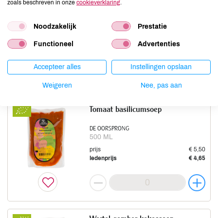
zoals beschreven in onze
cookieverklaring
.
DE OORSPRONG
Noodzakelijk
Prestatie
500 ML
prijs
€ 5,99
Functioneel
Advertenties
ledenprijs
€ 4,99
Accepteer alles
Instellingen opslaan
Weigeren
Nee, pas aan
Tomaat basilicumsoep
DE OORSPRONG
500 ML
prijs
€ 5,50
ledenprijs
€ 4,65