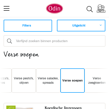
Filters
Uitgelicht
Verse soepen
izza's,
Verse pesto's,
Verse salades,
Verse
Verse soepen
ches
olijven
spreads
zeegroenten
Koerdische linzensoep