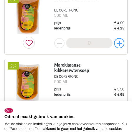
DE OORSPRONG
500 ML
prijs
€ 4,99
ledenprijs
€ 4,25
Marokkaanse
kikkererwtensoep
DE OORSPRONG
500 ML
prijs
€ 5,50
ledenprijs
€ 4,65
Odin.nl maakt gebruik van cookies
Met de vinkjes en instellingen kun je jouw cookievoorkeuren aanpassen. Klik
op “Accepteer alles” om akkoord te gaan met het gebruik van alle cookies,
Pompoen kokossoep