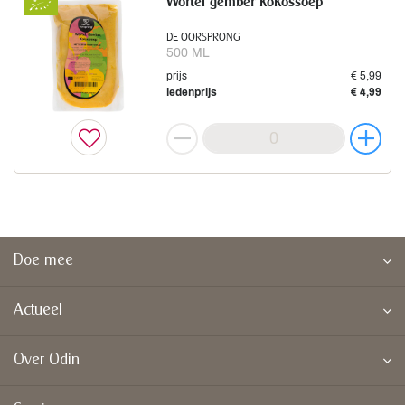
Wortel gember kokossoep
DE OORSPRONG
500 ML
prijs
€ 5,99
ledenprijs
€ 4,99
Doe mee
Actueel
Over Odin