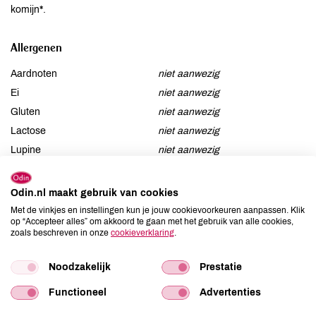
komijn*.
Allergenen
Aardnoten
niet aanwezig
Ei
niet aanwezig
Gluten
niet aanwezig
Lactose
niet aanwezig
Lupine
niet aanwezig
Mosterd
niet aanwezig
Noten
niet aanwezig
Odin.nl maakt gebruik van cookies
Schaaldieren
niet aanwezig
Met de vinkjes en instellingen kun je jouw cookievoorkeuren aanpassen. Klik
op “Accepteer alles” om akkoord te gaan met het gebruik van alle cookies,
Selderij
niet aanwezig
zoals beschreven in onze
cookieverklaring
.
Sesam
aanwezig
Soja
niet aanwezig
Noodzakelijk
Prestatie
Vis
niet aanwezig
Functioneel
Advertenties
Weekdieren
niet aanwezig