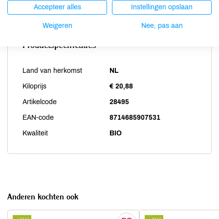
Zwaveldioxide / sulfieten
niet aanwezig
Accepteer alles
Instellingen opslaan
Weigeren
Nee, pas aan
Productspecificaties
Land van herkomst
NL
Kiloprijs
€ 20,88
Artikelcode
28495
EAN-code
8714685907531
Kwaliteit
BIO
Anderen kochten ook