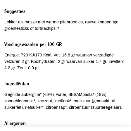
Suggesties
Lekker als mezze met warme pitabroodjes, rauwe knapperige
groentesticks of tortillachips.?
Voedingswaarden per 100 GR
Energie: 720 KJ/170 Kcal. Vet: 15.8 gr waarvan verzadigde
vetzuren 2 gr. Koolhydraten: 2 gr waarvan suiker 1.7 gr. Eiwitten:
4.2 gr. Zout: 0.9 gr.
Ingrediënten
Gegrilde aubergine* (46%), water, SESAMpasta* (18%),
zonnebloemolie*, zeezout, knoflook*, melkzuur (gemaakt uit
suikerriet), rietsuiker*, citroensap*, citroenzuur (zuurteregelaar).
Allergenen