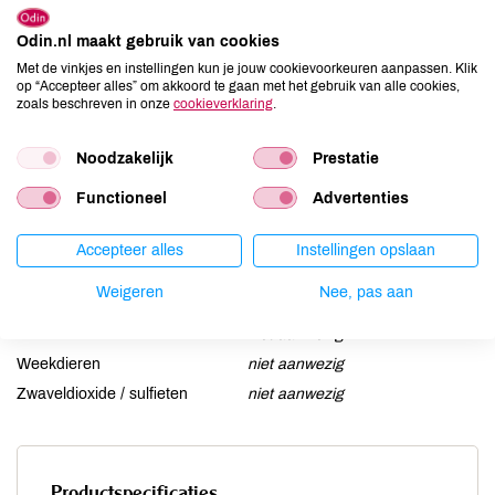
Aardnoten
niet aanwezig
Ei
Odin.nl maakt gebruik van cookies
niet aanwezig
Met de vinkjes en instellingen kun je jouw cookievoorkeuren aanpassen. Klik
Gluten
niet aanwezig
op “Accepteer alles” om akkoord te gaan met het gebruik van alle cookies,
Lactose
niet aanwezig
zoals beschreven in onze
cookieverklaring
.
Lupine
niet aanwezig
Noodzakelijk
Prestatie
Mosterd
niet aanwezig
Noten
niet aanwezig
Functioneel
Advertenties
Schaaldieren
niet aanwezig
Selderij
niet aanwezig
Accepteer alles
Instellingen opslaan
Sesam
aanwezig
Weigeren
Nee, pas aan
Soja
niet aanwezig
Vis
niet aanwezig
Weekdieren
niet aanwezig
Zwaveldioxide / sulfieten
niet aanwezig
Productspecificaties