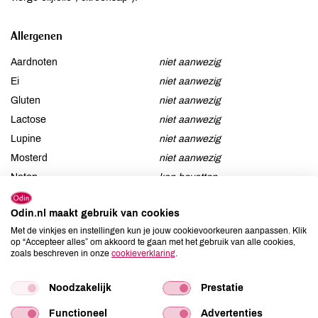
Allergenen
Aardnoten
niet aanwezig
Ei
niet aanwezig
Gluten
niet aanwezig
Lactose
niet aanwezig
Lupine
niet aanwezig
Mosterd
niet aanwezig
Noten
kan bevatten
Schaaldieren
niet aanwezig
Selderij
niet aanwezig
Odin.nl maakt gebruik van cookies
Met de vinkjes en instellingen kun je jouw cookievoorkeuren aanpassen. Klik
Sesam
niet aanwezig
op “Accepteer alles” om akkoord te gaan met het gebruik van alle cookies,
Soja
niet aanwezig
zoals beschreven in onze
cookieverklaring
.
Vis
niet aanwezig
Noodzakelijk
Prestatie
Weekdieren
niet aanwezig
Zwaveldioxide / sulfieten
niet aanwezig
Functioneel
Advertenties