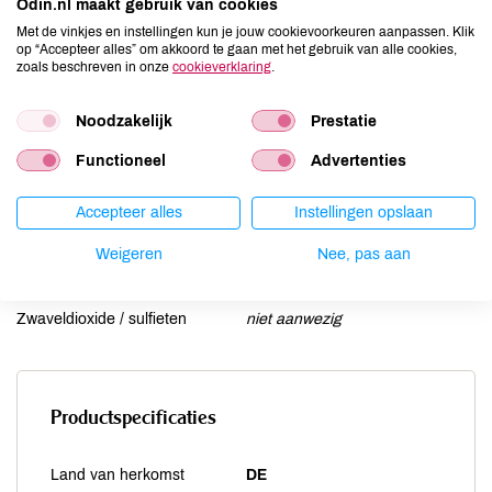
Odin.nl maakt gebruik van cookies
Lactose
niet aanwezig
Met de vinkjes en instellingen kun je jouw cookievoorkeuren aanpassen. Klik
op “Accepteer alles” om akkoord te gaan met het gebruik van alle cookies,
Lupine
niet aanwezig
zoals beschreven in onze
cookieverklaring
.
Mosterd
kan bevatten
Noten
kan bevatten
Noodzakelijk
Prestatie
Schaaldieren
kan bevatten
Functioneel
Advertenties
Selderij
niet aanwezig
Sesam
kan bevatten
Accepteer alles
Instellingen opslaan
Soja
niet aanwezig
Weigeren
Nee, pas aan
Vis
niet aanwezig
Weekdieren
niet aanwezig
Zwaveldioxide / sulfieten
niet aanwezig
Productspecificaties
Land van herkomst
DE