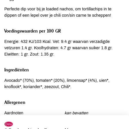
Perfecte dip voor bij je loaded nachos, om tortillachips in te
dippen of een lepel over je chili con/sin carne te scheppen!
Voedingswaarden per 100 GR
Energie: 432 KJ/103 Kcal. Vet: 9.4 gr waarvan verzadigde
vetzuren 1.4 gr. Koolhydraten: 4.7 gr waarvan suiker 1.8 gr.
Eiwitten: 1 gr. Zout: 1.35 gr.
Ingrediënten
Avocado* (70%), tomaten* (20%), limoensap* (4%), uien*,
knoflook*, koriander*, zeezout, Chili*.
Allergenen
Aardnoten
kan bevatten
Ei
niet aanwezig
Gluten
niet aanwezig