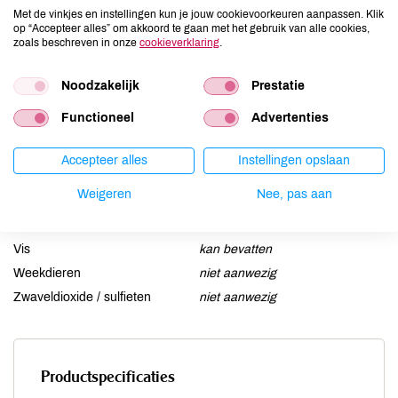
Ei
aanwezig
Met de vinkjes en instellingen kun je jouw cookievoorkeuren aanpassen. Klik
op “Accepteer alles” om akkoord te gaan met het gebruik van alle cookies,
Gluten
aanwezig
zoals beschreven in onze
cookieverklaring
.
Lactose
aanwezig
Lupine
Noodzakelijk
kan bevatten
Prestatie
Mosterd
kan bevatten
Functioneel
Advertenties
Noten
kan bevatten
Schaaldieren
niet aanwezig
Accepteer alles
Instellingen opslaan
Selderij
kan bevatten
Weigeren
Nee, pas aan
Sesam
kan bevatten
Soja
kan bevatten
Vis
kan bevatten
Weekdieren
niet aanwezig
Zwaveldioxide / sulfieten
niet aanwezig
Productspecificaties