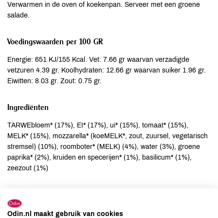
Verwarmen in de oven of koekenpan. Serveer met een groene
salade.
Voedingswaarden per 100 GR
Energie: 651 KJ/155 Kcal. Vet: 7.66 gr waarvan verzadigde
vetzuren 4.39 gr. Koolhydraten: 12.66 gr waarvan suiker 1.96 gr.
Eiwitten: 8.03 gr. Zout: 0.75 gr.
Ingrediënten
TARWEbloem* (17%), EI* (17%), ui* (15%), tomaat* (15%),
MELK* (15%), mozzarella* (koeMELK*, zout, zuursel, vegetarisch
stremsel) (10%), roomboter* (MELK) (4%), water (3%), groene
paprika* (2%), kruiden en specerijen* (1%), basilicum* (1%),
zeezout (1%)
Allergenen
Aardnoten
kan bevatten
Odin.nl maakt gebruik van cookies