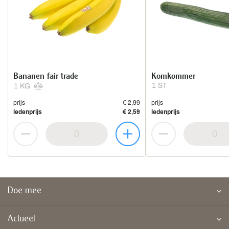
Bananen fair trade
Komkommer
1 ST
1 KG
prijs
€ 2,99
prijs
ledenprijs
€ 2,59
ledenprijs
Doe mee
Actueel