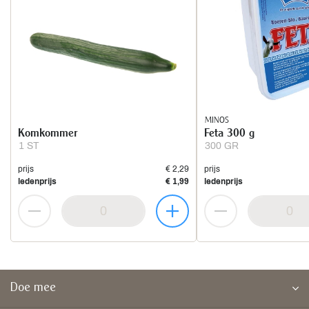
MINOS
Komkommer
Feta 300 g
1 ST
300 GR
prijs
€ 2,29
prijs
ledenprijs
€ 1,99
ledenprijs
Doe mee