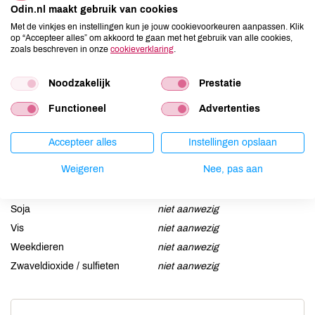
Odin.nl maakt gebruik van cookies
Aardnoten
niet aanwezig
Met de vinkjes en instellingen kun je jouw cookievoorkeuren aanpassen. Klik
op “Accepteer alles” om akkoord te gaan met het gebruik van alle cookies,
Ei
niet aanwezig
zoals beschreven in onze
cookieverklaring
.
Gluten
niet aanwezig
Lactose
niet aanwezig
Noodzakelijk
Prestatie
Lupine
niet aanwezig
Functioneel
Advertenties
Mosterd
niet aanwezig
Noten
niet aanwezig
Accepteer alles
Instellingen opslaan
Schaaldieren
niet aanwezig
Weigeren
Nee, pas aan
Selderij
niet aanwezig
Sesam
niet aanwezig
Soja
niet aanwezig
Vis
niet aanwezig
Weekdieren
niet aanwezig
Zwaveldioxide / sulfieten
niet aanwezig