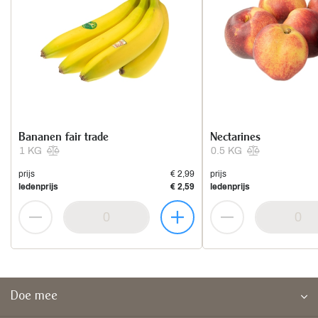
Bananen fair trade
Nectarines
1 KG
0.5 KG
prijs
€ 2,99
prijs
ledenprijs
€ 2,59
ledenprijs
Doe mee