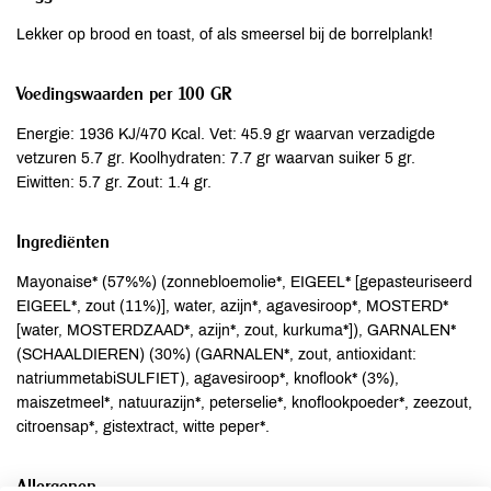
Lekker op brood en toast, of als smeersel bij de borrelplank!
Voedingswaarden per 100 GR
Energie: 1936 KJ/470 Kcal. Vet: 45.9 gr waarvan verzadigde
vetzuren 5.7 gr. Koolhydraten: 7.7 gr waarvan suiker 5 gr.
Eiwitten: 5.7 gr. Zout: 1.4 gr.
Ingrediënten
Mayonaise* (57%%) (zonnebloemolie*, EIGEEL* [gepasteuriseerd
EIGEEL*, zout (11%)], water, azijn*, agavesiroop*, MOSTERD*
[water, MOSTERDZAAD*, azijn*, zout, kurkuma*]), GARNALEN*
(SCHAALDIEREN) (30%) (GARNALEN*, zout, antioxidant:
natriummetabiSULFIET), agavesiroop*, knoflook* (3%),
maiszetmeel*, natuurazijn*, peterselie*, knoflookpoeder*, zeezout,
citroensap*, gistextract, witte peper*.
Allergenen