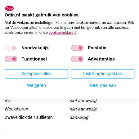
Aardnoten
niet aanwezig
Odin.nl maakt gebruik van cookies
Ei
aanwezig
Met de vinkjes en instellingen kun je jouw cookievoorkeuren aanpassen. Klik
Gluten
niet aanwezig
op “Accepteer alles” om akkoord te gaan met het gebruik van alle cookies,
zoals beschreven in onze
cookieverklaring
.
Lactose
niet aanwezig
Lupine
niet aanwezig
Noodzakelijk
Prestatie
Mosterd
aanwezig
Functioneel
Advertenties
Noten
kan bevatten
Schaaldieren
aanwezig
Accepteer alles
Instellingen opslaan
Selderij
niet aanwezig
Sesam
niet aanwezig
Weigeren
Nee, pas aan
Soja
niet aanwezig
Vis
niet aanwezig
Weekdieren
niet aanwezig
Zwaveldioxide / sulfieten
aanwezig