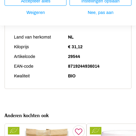
Accepteer alles
Instellingen opslaan
Weigeren
Nee, pas aan
Productspecificaties
Land van herkomst
NL
Kiloprijs
€ 31,12
Artikelcode
29544
EAN-code
8719244936014
Kwaliteit
BIO
Anderen kochten ook