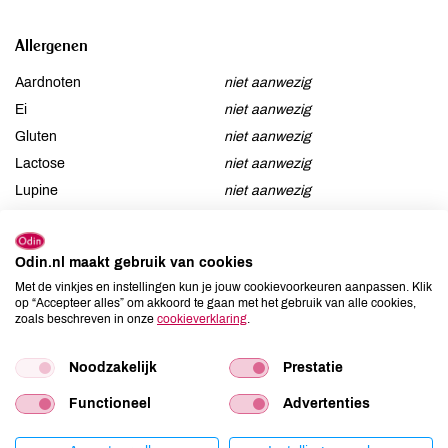
Allergenen
Aardnoten
niet aanwezig
Ei
niet aanwezig
Gluten
niet aanwezig
Lactose
niet aanwezig
Lupine
niet aanwezig
Mosterd
niet aanwezig
Noten
kan bevatten
Odin.nl maakt gebruik van cookies
Schaaldieren
niet aanwezig
Met de vinkjes en instellingen kun je jouw cookievoorkeuren aanpassen. Klik
Selderij
niet aanwezig
op “Accepteer alles” om akkoord te gaan met het gebruik van alle cookies,
zoals beschreven in onze
cookieverklaring
.
Sesam
niet aanwezig
Soja
niet aanwezig
Noodzakelijk
Prestatie
Vis
niet aanwezig
Weekdieren
niet aanwezig
Functioneel
Advertenties
Zwaveldioxide / sulfieten
niet aanwezig