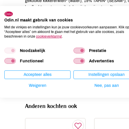
gekookte kikkererwten* (water), 19% TAHIN* (SESAM*), cit
knoflook*, zoete paprika*, komijn*, maïszetmeel*.
Odin.nl maakt gebruik van cookies
Allergenen
Met de vinkjes en instellingen kun je jouw cookievoorkeuren aanpassen. Klik o
“Accepteer alles” om akkoord te gaan met het gebruik van alle cookies, zoals
Aardnoten
kan bevatten
beschreven in onze
cookieverklaring
.
Ei
niet aanwezig
Gluten
niet aanwezig
Noodzakelijk
Prestatie
Lactose
niet aanwezig
Functioneel
Advertenties
Lupine
niet aanwezig
Mosterd
kan bevatten
Accepteer alles
Instellingen opslaan
Noten
kan bevatten
Weigeren
Nee, pas aan
Anderen kochten ook