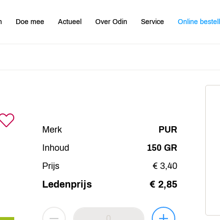
n
Doe mee
Actueel
Over Odin
Service
Online bestel
Merk
PUR
Inhoud
150 GR
Prijs
€ 3,40
Ledenprijs
€ 2,85