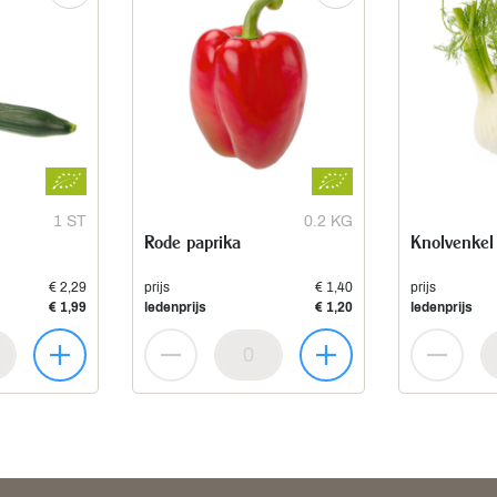
1 ST
0.2 KG
Rode paprika
Knolvenkel
€ 2,29
prijs
€ 1,40
prijs
€ 1,99
ledenprijs
€ 1,20
ledenprijs