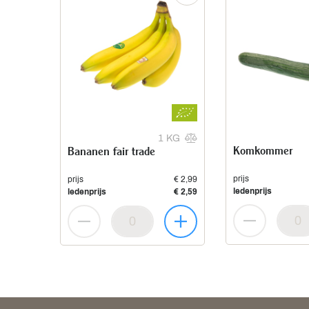
1 KG
Komkommer
Bananen fair trade
prijs
prijs
€ 2,99
ledenprijs
ledenprijs
€ 2,59