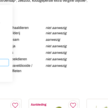
roensap*, zeezout, koudgeperste extra vergine olijfolie*,
p
Schaaldieren
niet aanwezig
Selderij
niet aanwezig
Sesam
aanwezig
Soja
niet aanwezig
Vis
niet aanwezig
Weekdieren
niet aanwezig
Zwaveldioxide /
niet aanwezig
sulfieten
Aanbieding