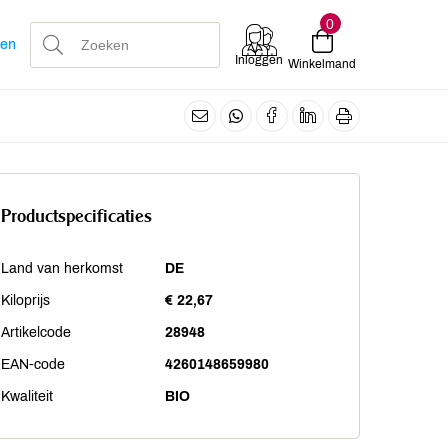
0
len
Inloggen
Winkelmand
Productspecificaties
Land van herkomst
DE
Kiloprijs
€ 22,67
Artikelcode
28948
EAN-code
4260148659980
Kwaliteit
BIO