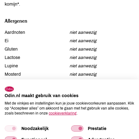
komijn*.
Allergenen
Aardnoten
niet aanwezig
Ei
niet aanwezig
Gluten
niet aanwezig
Lactose
niet aanwezig
Lupine
niet aanwezig
Mosterd
niet aanwezig
Noten
niet aanwezig
Schaaldieren
niet aanwezig
Odin.nl maakt gebruik van cookies
Selderij
niet aanwezig
Met de vinkjes en instellingen kun je jouw cookievoorkeuren aanpassen. Klik
Sesam
aanwezig
op “Accepteer alles” om akkoord te gaan met het gebruik van alle cookies,
zoals beschreven in onze
cookieverklaring
.
Soja
niet aanwezig
Vis
niet aanwezig
Noodzakelijk
Prestatie
Weekdieren
niet aanwezig