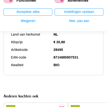
Functioneel
Advertenties
Zwaveldioxide / sulfieten
niet aanwezig
Accepteer alles
Instellingen opslaan
Productspecificaties
Weigeren
Nee, pas aan
Land van herkomst
NL
Kiloprijs
€ 20,88
Artikelcode
28495
EAN-code
8714685907531
Kwaliteit
BIO
Anderen kochten ook