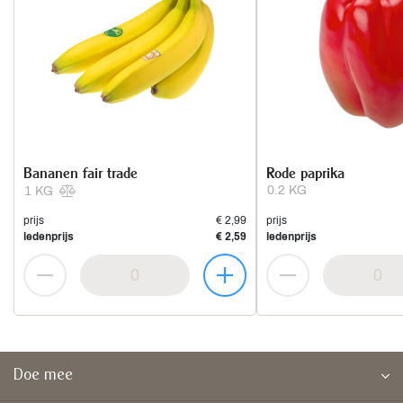
Bananen fair trade
Rode paprika
0.2 KG
1 KG
prijs
€ 2,99
prijs
ledenprijs
€ 2,59
ledenprijs
Doe mee