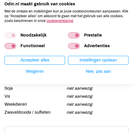
Odin.nl maakt gebruik van cookies
Aardnoten
niet aanwezig
Met de vinkjes en instellingen kun je jouw cookievoorkeuren aanpassen. Klik
op “Accepteer alles” om akkoord te gaan met het gebruik van alle cookies,
Ei
niet aanwezig
zoals beschreven in onze
cookieverklaring
.
Gluten
niet aanwezig
Lactose
niet aanwezig
Noodzakelijk
Prestatie
Lupine
niet aanwezig
Functioneel
Advertenties
Mosterd
niet aanwezig
Noten
niet aanwezig
Accepteer alles
Instellingen opslaan
Schaaldieren
niet aanwezig
Weigeren
Nee, pas aan
Selderij
niet aanwezig
Sesam
niet aanwezig
Soja
niet aanwezig
Vis
niet aanwezig
Weekdieren
niet aanwezig
Zwaveldioxide / sulfieten
niet aanwezig