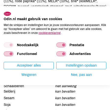
(11%), rode paprika* (11%), MELK* (10%), brie* (koeMELK*,
ROOM*, zuursel, vegetarisch stremsel, zout, witschimmelculturen)
(10%), ROOMBOTER* (MELK) (4%), water (3%), zeezout (1%),
kruiden en specerijen* (0%).
Odin.nl maakt gebruik van cookies
Met de vinkjes en instellingen kun je jouw cookievoorkeuren aanpassen. Klik
op “Accepteer alles” om akkoord te gaan met het gebruik van alle cookies,
Allergenen
zoals beschreven in onze
cookieverklaring
.
Aardnoten
kan bevatten
Noodzakelijk
Prestatie
Ei
aanwezig
Gluten
aanwezig
Functioneel
Advertenties
Lactose
aanwezig
Accepteer alles
Instellingen opslaan
Lupine
kan bevatten
Mosterd
kan bevatten
Weigeren
Nee, pas aan
Noten
kan bevatten
Schaaldieren
niet aanwezig
Selderij
kan bevatten
Sesam
kan bevatten
Soja
kan bevatten