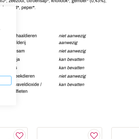
IJ*, zeezout, citroensap*, knoflook*, gember* (0,43%),
anderzaad*, peper*.
p
Schaaldieren
niet aanwezig
Selderij
aanwezig
Sesam
niet aanwezig
Soja
kan bevatten
Vis
kan bevatten
Weekdieren
niet aanwezig
Zwaveldioxide /
kan bevatten
sulfieten