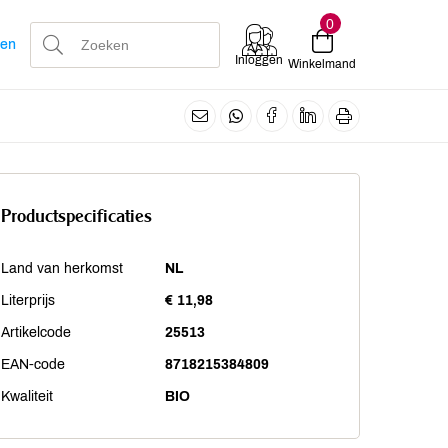
0
len
Inloggen
Winkelmand
Productspecificaties
Land van herkomst
NL
Literprijs
€ 11,98
Artikelcode
25513
EAN-code
8718215384809
Kwaliteit
BIO