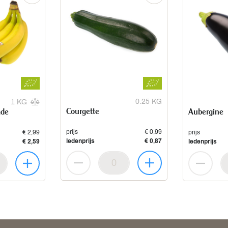
0.25 KG
1 KG
Courgette
ade
Aubergine
prijs
€ 0,99
€ 2,99
prijs
ledenprijs
€ 0,87
€ 2,59
ledenprijs