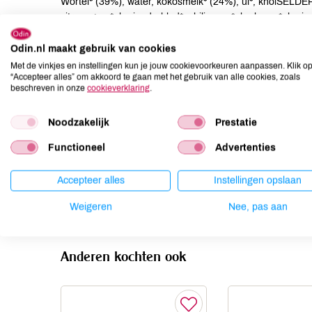
Wortel* (39%), water, kokosmelk* (24%), ui*, knolSELDER
citroengras*, korianderblad*, chilipeper*, kurkuma*, kori
Odin.nl maakt gebruik van cookies
Allergenen
Met de vinkjes en instellingen kun je jouw cookievoorkeuren aanpassen. Klik o
“Accepteer alles” om akkoord te gaan met het gebruik van alle cookies, zoals
Aardnoten
kan bevatten
beschreven in onze
cookieverklaring
.
Ei
kan bevatten
Gluten
kan bevatten
Noodzakelijk
Prestatie
Lactose
kan bevatten
Functioneel
Advertenties
Lupine
kan bevatten
Mosterd
kan bevatten
Accepteer alles
Instellingen opslaan
Noten
kan bevatten
Weigeren
Nee, pas aan
Anderen kochten ook