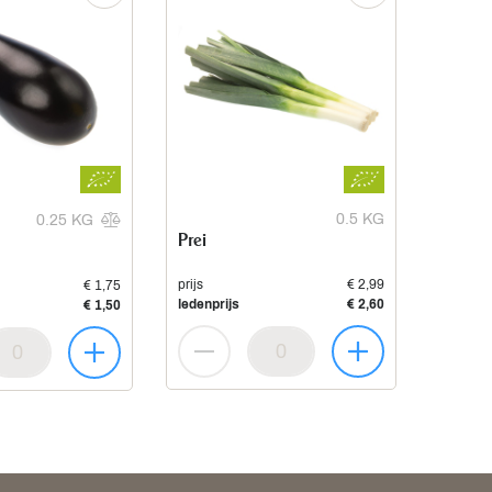
0.5 KG
0.25 KG
Prei
prijs
€ 2,99
€ 1,75
ledenprijs
€ 2,60
€ 1,50