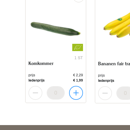
1 ST
Komkommer
Bananen fair tr
prijs
€ 2,29
prijs
ledenprijs
€ 1,99
ledenprijs