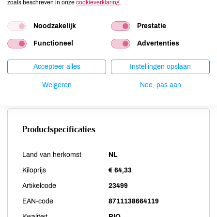
zoals beschreven in onze
cookieverklaring
.
Schaaldieren
niet aanwezig
Selderij
niet aanwezig
Noodzakelijk
Prestatie
Sesam
niet aanwezig
Functioneel
Advertenties
Soja
niet aanwezig
Vis
niet aanwezig
Accepteer alles
Instellingen opslaan
Weekdieren
niet aanwezig
Weigeren
Nee, pas aan
Zwaveldioxide / sulfieten
niet aanwezig
Productspecificaties
Land van herkomst
NL
Kiloprijs
€ 64,33
Artikelcode
23499
EAN-code
8711138664119
Kwaliteit
BIO