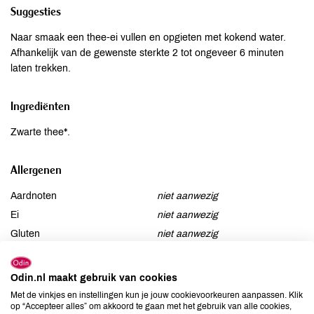
Suggesties
Naar smaak een thee-ei vullen en opgieten met kokend water.
Afhankelijk van de gewenste sterkte 2 tot ongeveer 6 minuten
laten trekken.
Ingrediënten
Zwarte thee*.
Allergenen
Aardnoten
niet aanwezig
Ei
niet aanwezig
Gluten
niet aanwezig
Lactose
niet aanwezig
Lupine
niet aanwezig
Odin.nl maakt gebruik van cookies
Mosterd
niet aanwezig
Met de vinkjes en instellingen kun je jouw cookievoorkeuren aanpassen. Klik
op “Accepteer alles” om akkoord te gaan met het gebruik van alle cookies,
Noten
niet aanwezig