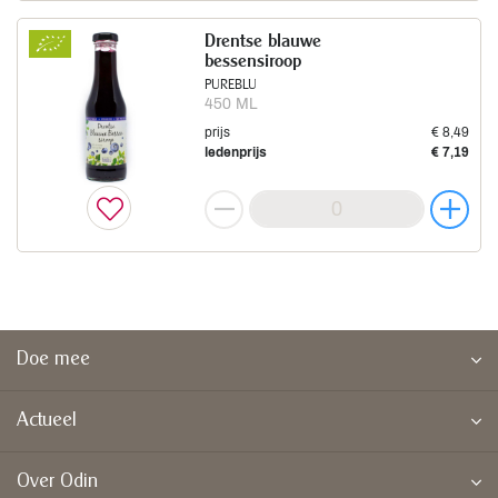
Drentse blauwe
bessensiroop
PUREBLU
450 ML
prijs
€ 8,49
ledenprijs
€ 7,19
Doe mee
Actueel
Over Odin