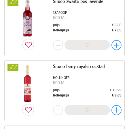
Siroop zwarte bes lavendel
SEAROOP
500 ML
prijs
€ 8,39
ledenprijs
€ 7,09
Siroop berry royale cocktail
HOLLINGER
500 ML
prijs
€ 10,29
ledenprijs
€ 8,69