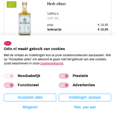
Herb elixer
SAPINCA
495 ML
prijs
€ 18,95
ledenprijs
€ 15,95
Odin.nl maakt gebruik van cookies
Met de vinkjes en instellingen kun je jouw cookievoorkeuren aanpassen. Klik
op “Accepteer alles” om akkoord te gaan met het gebruik van alle cookies,
Appeldiksap
zoals beschreven in onze
cookieverklaring
.
NIEUWE BAND
Noodzakelijk
Prestatie
700 ML
prijs
€ 9,95
Functioneel
Advertenties
ledenprijs
€ 8,45
Accepteer alles
Instellingen opslaan
Weigeren
Nee, pas aan