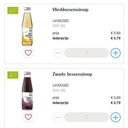
Vlierbloesemsiroop
LANDGOED
500 ML
prijs
€ 5,69
ledenprijs
€ 4,79
Zwarte bessensiroop
LANDGOED
500 ML
prijs
€ 5,69
ledenprijs
€ 4,79