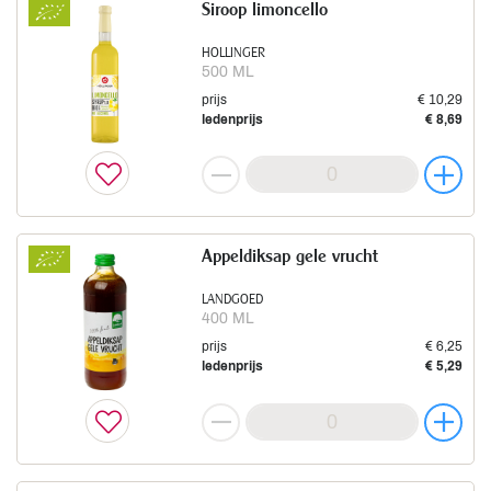
Siroop limoncello
HOLLINGER
500 ML
prijs
€ 10,29
ledenprijs
€ 8,69
Appeldiksap gele vrucht
LANDGOED
400 ML
prijs
€ 6,25
ledenprijs
€ 5,29