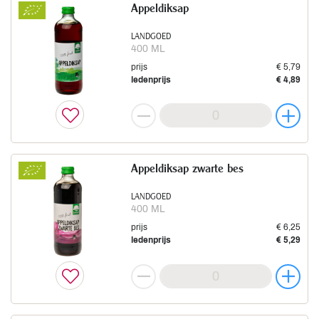
Appeldiksap
LANDGOED
400 ML
prijs
€ 5,79
ledenprijs
€ 4,89
Appeldiksap zwarte bes
LANDGOED
400 ML
prijs
€ 6,25
ledenprijs
€ 5,29