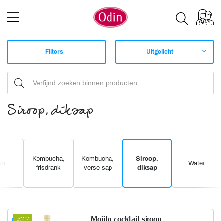
Filters
Uitgelicht
Siroop, diksap
Kombucha,
Kombucha,
Siroop,
ap
Water
frisdrank
verse sap
diksap
Mojito cocktail siroop
Nieuw