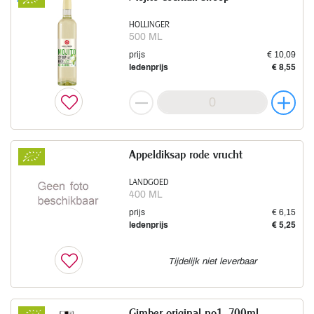
HOLLINGER
500 ML
prijs
€ 10,09
ledenprijs
€ 8,55
Appeldiksap rode vrucht
LANDGOED
400 ML
prijs
€ 6,15
ledenprijs
€ 5,25
Tijdelijk niet leverbaar
Gimber original no1. 700ml