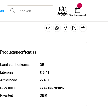
0
len
Inloggen
Winkelmand
Productspecificaties
Land van herkomst
DE
Literprijs
€ 5,41
Artikelcode
27457
EAN-code
8718182794847
Kwaliteit
DEM