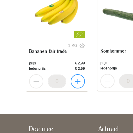
1 KG
Komkommer
Bananen fair trade
prijs
prijs
€ 2,99
ledenprijs
ledenprijs
€ 2,59
Doe mee
Actueel