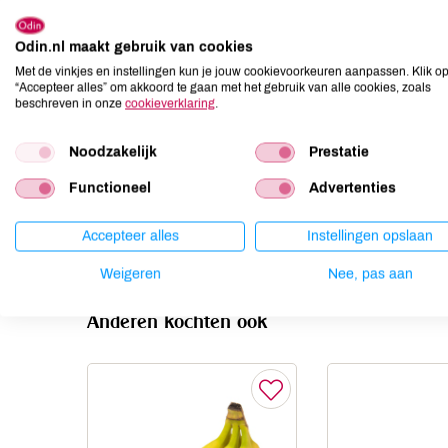
Allergenen
Odin.nl maakt gebruik van cookies
Aardnoten
niet aanwezig
Met de vinkjes en instellingen kun je jouw cookievoorkeuren aanpassen. Klik o
“Accepteer alles” om akkoord te gaan met het gebruik van alle cookies, zoals
Ei
niet aanwezig
beschreven in onze
cookieverklaring
.
Gluten
niet aanwezig
Lactose
niet aanwezig
Noodzakelijk
Prestatie
Lupine
niet aanwezig
Functioneel
Advertenties
Mosterd
niet aanwezig
Noten
niet aanwezig
Accepteer alles
Instellingen opslaan
Weigeren
Nee, pas aan
Anderen kochten ook