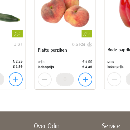
1 ST
0.5 KG
Rode papri
Platte perziken
€ 2,29
prijs
prijs
€ 4,99
€ 1,99
ledenprijs
ledenprijs
€ 4,49
Over Odin
Service