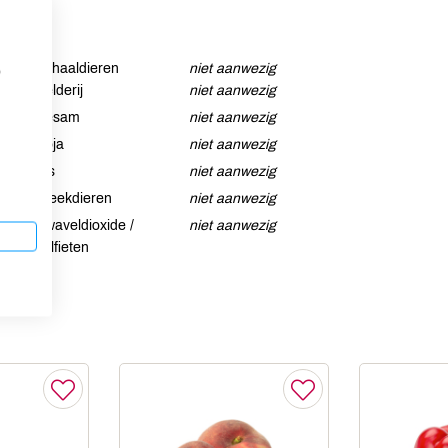
Schaaldieren
niet aanwezig
p
Selderij
niet aanwezig
Sesam
niet aanwezig
Soja
niet aanwezig
Vis
niet aanwezig
Weekdieren
niet aanwezig
Zwaveldioxide /
niet aanwezig
sulfieten