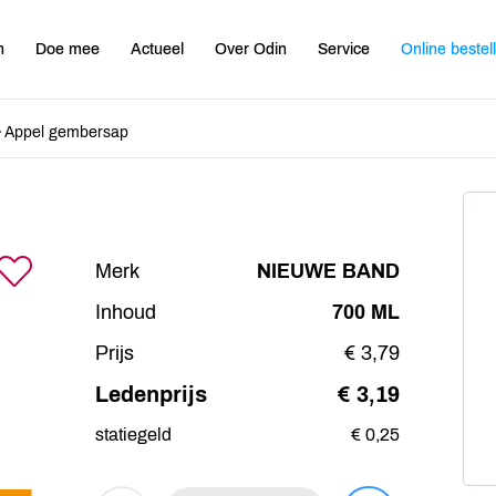
n
Doe mee
Actueel
Over Odin
Service
Online bestel
Appel gembersap
Merk
NIEUWE BAND
Inhoud
700 ML
Prijs
€ 3,79
Ledenprijs
€ 3,19
statiegeld
€ 0,25