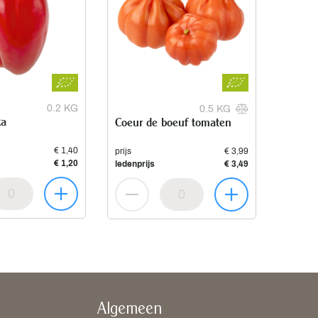
0.2 KG
0.5 KG
ka
Coeur de boeuf tomaten
€ 1,40
prijs
€ 3,99
€ 1,20
ledenprijs
€ 3,49
Algemeen