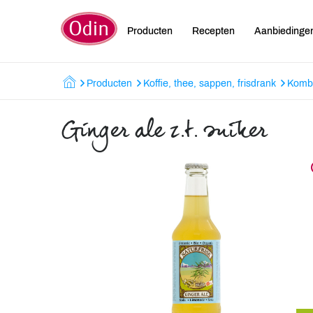
Producten
Recepten
Aanbiedinge
Producten
Koffie, thee, sappen, frisdrank
Kombu
Ginger ale z.t. suiker