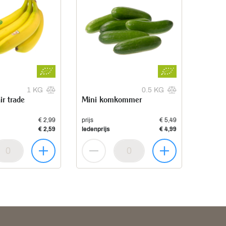
1 KG
0.5 KG
r trade
Mini komkommer
€ 2,99
prijs
€ 5,49
€ 2,59
ledenprijs
€ 4,99