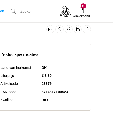
0
len
Inloggen
Winkelmand
Productspecificaties
Land van herkomst
DK
Literprijs
€ 8,60
Artikelcode
25579
EAN-code
5714517100423
Kwaliteit
BIO