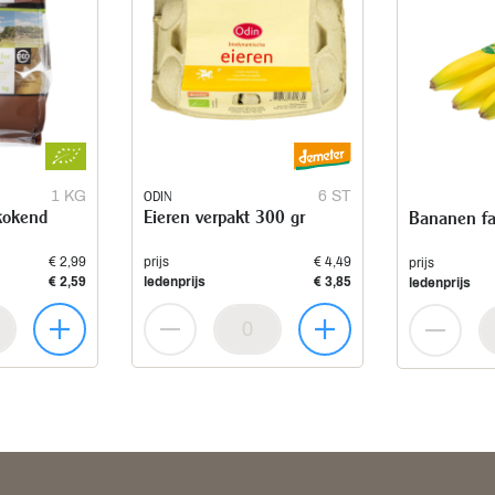
1 KG
ODIN
6 ST
kokend
Eieren verpakt 300 gr
Bananen fai
€ 2,99
prijs
€ 4,49
prijs
€ 2,59
ledenprijs
€ 3,85
ledenprijs