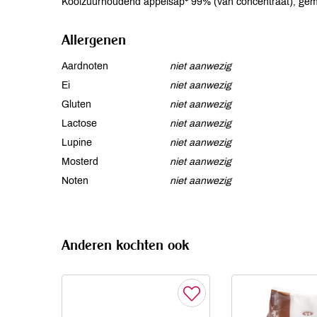
Koolzuurhoudend appelsap* 99% (van concentraat), gemb
Allergenen
Aardnoten
niet aanwezig
Ei
niet aanwezig
Gluten
niet aanwezig
Lactose
niet aanwezig
Lupine
niet aanwezig
Mosterd
niet aanwezig
Noten
niet aanwezig
Anderen kochten ook