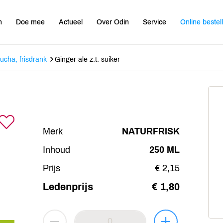
n
Doe mee
Actueel
Over Odin
Service
Online bestel
cha, frisdrank
Ginger ale z.t. suiker
Merk
NATURFRISK
Inhoud
250 ML
Prijs
€ 2,15
Ledenprijs
€ 1,80