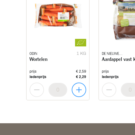
ODIN
1 KG
DE NIEUWE
Wortelen
Aardappel vast 
KEUKEN
prijs
€ 2,59
prijs
ledenprijs
€ 2,29
ledenprijs