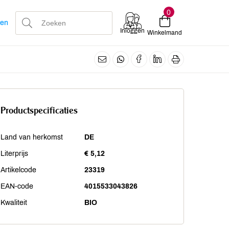
0
len
Inloggen
Winkelmand
Productspecificaties
Land van herkomst
DE
Literprijs
€ 5,12
Artikelcode
23319
EAN-code
4015533043826
Kwaliteit
BIO