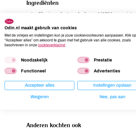
Ingrediënten
natuurlijk mineraalwater, rabarbersap* (19%), ruwe riets
citroensapconcentraat*, koolzuur uit natuurlijk bronwater
Odin.nl maakt gebruik van cookies
Allergenen
Met de vinkjes en instellingen kun je jouw cookievoorkeuren aanpassen. Klik o
“Accepteer alles” om akkoord te gaan met het gebruik van alle cookies, zoals
beschreven in onze
cookieverklaring
.
Aardnoten
niet aanwezig
Ei
niet aanwezig
Noodzakelijk
Prestatie
Gluten
niet aanwezig
Functioneel
Advertenties
Lactose
niet aanwezig
Lupine
niet aanwezig
Accepteer alles
Instellingen opslaan
Mosterd
niet aanwezig
Weigeren
Nee, pas aan
Noten
niet aanwezig
Anderen kochten ook