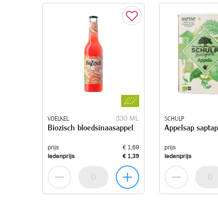
VOELKEL
330 ML
SCHULP
Biozisch bloedsinaasappel
Appelsap saptap
prijs
€ 1,69
prijs
ledenprijs
€ 1,39
ledenprijs