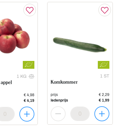
1 ST
1 KG
Komkommer
 appel
prijs
€ 2,29
€ 4,98
ledenprijs
€ 1,99
€ 4,19