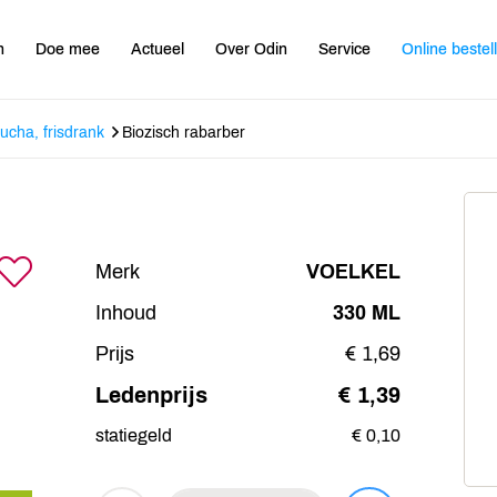
n
Doe mee
Actueel
Over Odin
Service
Online bestel
cha, frisdrank
Biozisch rabarber
Merk
VOELKEL
Inhoud
330 ML
Prijs
€ 1,69
Ledenprijs
€ 1,39
statiegeld
€ 0,10