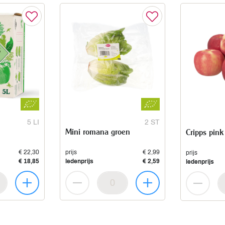
5 LI
2 ST
Mini romana groen
Cripps pink
€ 22,30
prijs
€ 2,99
prijs
€ 18,85
ledenprijs
€ 2,59
ledenprijs