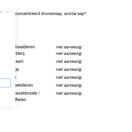
uiker*, geconcentreerd druivensap, aronia-sap*,
p
Schaaldieren
niet aanwezig
Selderij
niet aanwezig
Sesam
niet aanwezig
Soja
niet aanwezig
Vis
niet aanwezig
Weekdieren
niet aanwezig
Zwaveldioxide /
niet aanwezig
sulfieten