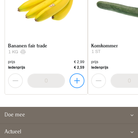
Bananen fair trade
Komkommer
1 ST
1 KG
prijs
€ 2,99
prijs
ledenprijs
€ 2,59
ledenprijs
Doe mee
Actueel