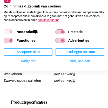
Ei
niet aanwezig
Odin.nl maakt gebruik van cookies
Gluten
kan bevatten
Met de vinkjes en instellingen kun je jouw cookievoorkeuren aanpassen. Klik
op “Accepteer alles” om akkoord te gaan met het gebruik van alle cookies,
Lactose
aanwezig
zoals beschreven in onze
cookieverklaring
.
Lupine
niet aanwezig
Mosterd
niet aanwezig
Noodzakelijk
Prestatie
Noten
niet aanwezig
Functioneel
Advertenties
Schaaldieren
niet aanwezig
Selderij
niet aanwezig
Accepteer alles
Instellingen opslaan
Sesam
niet aanwezig
Soja
Weigeren
niet aanwezig
Nee, pas aan
Vis
niet aanwezig
Weekdieren
niet aanwezig
Zwaveldioxide / sulfieten
niet aanwezig
Productspecificaties