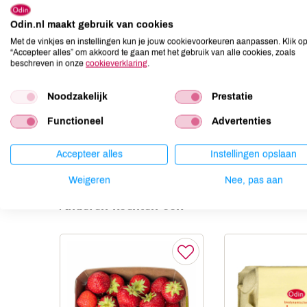
Allergenen
Odin.nl maakt gebruik van cookies
Aardnoten
niet aanwezig
Met de vinkjes en instellingen kun je jouw cookievoorkeuren aanpassen. Klik o
Ei
niet aanwezig
“Accepteer alles” om akkoord te gaan met het gebruik van alle cookies, zoals
beschreven in onze
cookieverklaring
.
Gluten
niet aanwezig
Lactose
niet aanwezig
Noodzakelijk
Prestatie
Lupine
niet aanwezig
Functioneel
Advertenties
Mosterd
niet aanwezig
Noten
niet aanwezig
Accepteer alles
Instellingen opslaan
Weigeren
Nee, pas aan
Anderen kochten ook