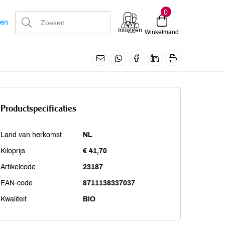
0
len
Inloggen
Winkelmand
Productspecificaties
Land van herkomst
NL
Kiloprijs
€ 41,70
Artikelcode
23187
EAN-code
8711138337037
Kwaliteit
BIO