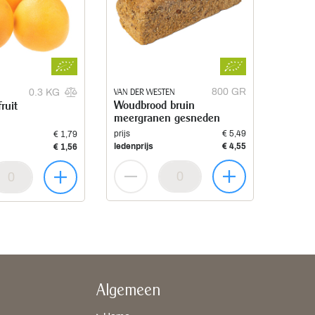
VAN DER WESTEN
800 GR
0.3 KG
Woudbrood bruin
ruit
meergranen gesneden
prijs
€ 5,49
€ 1,79
ledenprijs
€ 4,55
€ 1,56
Algemeen