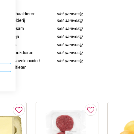
Schaaldieren
niet aanwezig
p
Selderij
niet aanwezig
Sesam
niet aanwezig
Soja
niet aanwezig
Vis
niet aanwezig
Weekdieren
niet aanwezig
Zwaveldioxide /
niet aanwezig
sulfieten