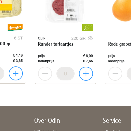
6 ST
ODIN
220 GR
300 gr
Runder tartaartjes
Rode grapef
€ 4,49
prijs
€ 8,99
prijs
€ 3,85
ledenprijs
€ 7,65
ledenprijs
Over Odin
Service