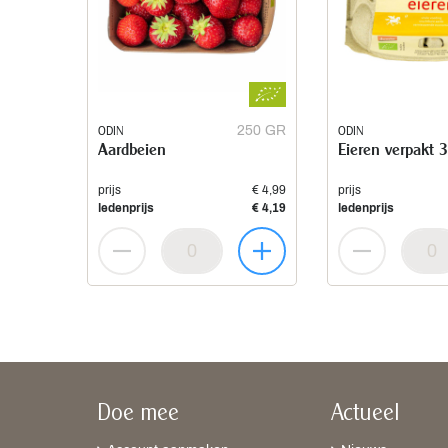
ODIN
250 GR
ODIN
Aardbeien
Eieren verpakt 
prijs
€ 4,99
prijs
ledenprijs
€ 4,19
ledenprijs
Doe mee
Actueel