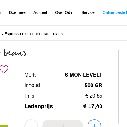
n
Doe mee
Actueel
Over Odin
Service
Online bestel
Espresso extra dark roast beans
t beans
Merk
SIMON LEVELT
Inhoud
500 GR
Prijs
€ 20,85
Ledenprijs
€ 17,40