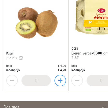
ODIN
Kiwi
Eieren verpakt 300 gr
6 ST
0.5 KG
prijs
€ 4,99
prijs
ledenprijs
€ 4,29
ledenprijs
Doe mee