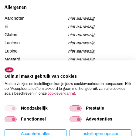
Allergenen
Aardnoten
niet aanwezig
Ei
niet aanwezig
Gluten
niet aanwezig
Lactose
niet aanwezig
Lupine
niet aanwezig
Mosterd
niet aanwezig
Noten
niet aanwezig
Schaaldieren
niet aanwezig
Odin.nl maakt gebruik van cookies
Selderij
niet aanwezig
Met de vinkjes en instellingen kun je jouw cookievoorkeuren aanpassen. Klik
op “Accepteer alles” om akkoord te gaan met het gebruik van alle cookies,
Sesam
niet aanwezig
zoals beschreven in onze
cookieverklaring
.
Soja
niet aanwezig
Vis
niet aanwezig
Noodzakelijk
Prestatie
Weekdieren
niet aanwezig
Functioneel
Advertenties
Zwaveldioxide / sulfieten
niet aanwezig
Accepteer alles
Instellingen opslaan