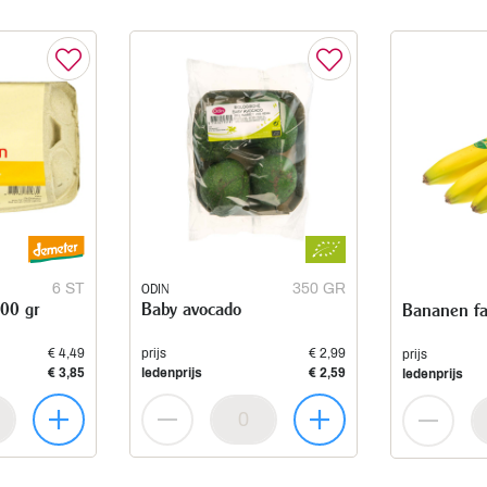
6 ST
ODIN
350 GR
300 gr
Baby avocado
Bananen fai
€ 4,49
prijs
€ 2,99
prijs
€ 3,85
ledenprijs
€ 2,59
ledenprijs