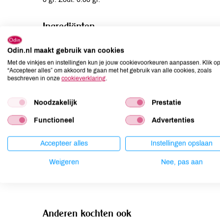
Ingrediënten
Water, bruine rijst* (17%), koudgeperste zonnebloemolie
Odin.nl maakt gebruik van cookies
Met de vinkjes en instellingen kun je jouw cookievoorkeuren aanpassen. Klik o
Allergenen
“Accepteer alles” om akkoord te gaan met het gebruik van alle cookies, zoals
beschreven in onze
cookieverklaring
.
Aardnoten
niet aanwezig
Noodzakelijk
Ei
niet aanwezig
Prestatie
Gluten
niet aanwezig
Functioneel
Advertenties
Lactose
niet aanwezig
Lupine
niet aanwezig
Accepteer alles
Instellingen opslaan
Mosterd
niet aanwezig
Weigeren
Nee, pas aan
Noten
niet aanwezig
Anderen kochten ook