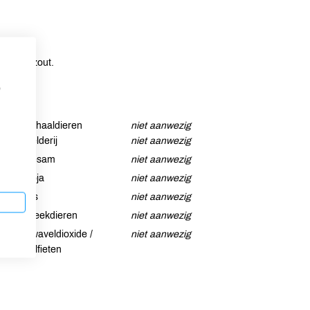
* en zeezout.
p
Schaaldieren
niet aanwezig
Selderij
niet aanwezig
Sesam
niet aanwezig
Soja
niet aanwezig
Vis
niet aanwezig
Weekdieren
niet aanwezig
Zwaveldioxide /
niet aanwezig
sulfieten