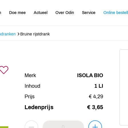
n
Doe mee
Actueel
Over Odin
Service
Online bestel
ndranken
Bruine rijstdrank
Merk
ISOLA BIO
Inhoud
1 LI
Prijs
€ 4,29
Ledenprijs
€ 3,65