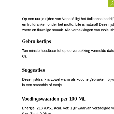
Op een uurtje rijden van Venetië ligt het Italiaanse bedrijf 
en fruitdranken onder het motto: Life is natural! Deze rijst
zoete en fluwelige smaak. Alle verpakkingen van Isola Bio 
Gebruikertips
Ten minste houdbaar tot op de verpakking vermelde dat
C).
Suggesties
Deze rijstdrank is zowel warm als koud te gebruiken, bijvo
in een smoothie of toetje.
Voedingswaarden per 100 ML
Energie: 216 KJ/51 Kcal. Vet: 1 gr waarvan verzadigde vet
0 gr. Zout: 0.08 gr.