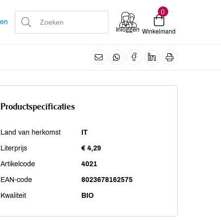
0
len
Inloggen
Winkelmand
Productspecificaties
Land van herkomst
IT
Literprijs
€ 4,29
Artikelcode
4021
EAN-code
8023678162575
Kwaliteit
BIO