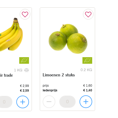
0.2 KG
1 KG
Limoenen 2 stuks
r trade
prijs
€ 1,60
€ 2,99
ledenprijs
€ 1,40
€ 2,59