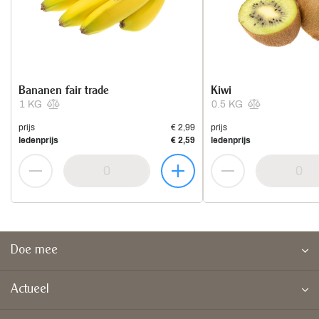
Bananen fair trade
Kiwi
1 KG
0.5 KG
prijs
€ 2,99
prijs
ledenprijs
€ 2,59
ledenprijs
Doe mee
Actueel