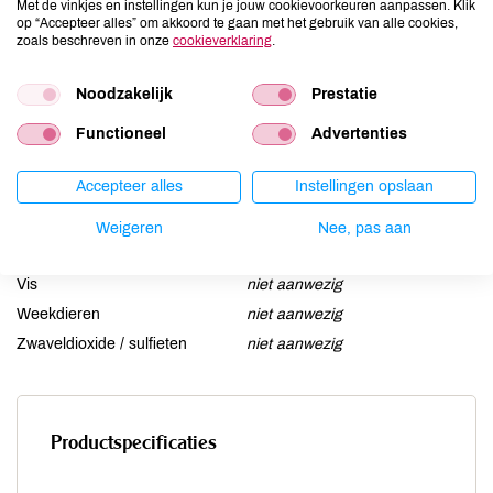
Met de vinkjes en instellingen kun je jouw cookievoorkeuren aanpassen. Klik
Gluten
kan bevatten
op “Accepteer alles” om akkoord te gaan met het gebruik van alle cookies,
zoals beschreven in onze
cookieverklaring
.
Lactose
niet aanwezig
Lupine
niet aanwezig
Noodzakelijk
Prestatie
Mosterd
niet aanwezig
Functioneel
Advertenties
Noten
kan bevatten
Schaaldieren
niet aanwezig
Accepteer alles
Instellingen opslaan
Selderij
niet aanwezig
Sesam
kan bevatten
Weigeren
Nee, pas aan
Soja
kan bevatten
Vis
niet aanwezig
Weekdieren
niet aanwezig
Zwaveldioxide / sulfieten
niet aanwezig
Productspecificaties