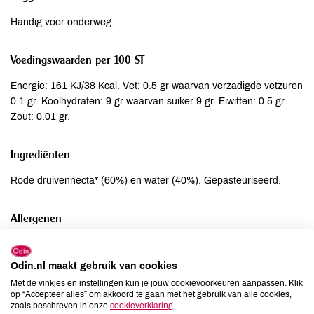
Handig voor onderweg.
Voedingswaarden per 100 ST
Energie: 161 KJ/38 Kcal. Vet: 0.5 gr waarvan verzadigde vetzuren
0.1 gr. Koolhydraten: 9 gr waarvan suiker 9 gr. Eiwitten: 0.5 gr.
Zout: 0.01 gr.
Ingrediënten
Rode druivennecta* (60%) en water (40%). Gepasteuriseerd.
Allergenen
Aardnoten
niet aanwezig
Ei
niet aanwezig
Odin.nl maakt gebruik van cookies
Gluten
niet aanwezig
Met de vinkjes en instellingen kun je jouw cookievoorkeuren aanpassen. Klik
op “Accepteer alles” om akkoord te gaan met het gebruik van alle cookies,
Lactose
niet aanwezig
zoals beschreven in onze
cookieverklaring
.