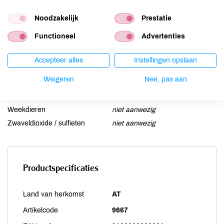
Lupine
niet aanwezig
Mosterd
niet aanwezig
Noodzakelijk
Prestatie
Noten
niet aanwezig
Functioneel
Advertenties
Schaaldieren
niet aanwezig
Selderij
niet aanwezig
Accepteer alles
Instellingen opslaan
Sesam
niet aanwezig
Weigeren
Nee, pas aan
Soja
niet aanwezig
Vis
niet aanwezig
Weekdieren
niet aanwezig
Zwaveldioxide / sulfieten
niet aanwezig
Productspecificaties
Land van herkomst
AT
Artikelcode
9667