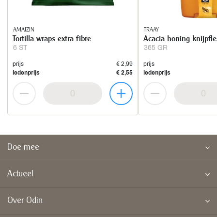
AMAIZIN
TRAAY
Tortilla wraps extra fibre
Acacia honing knijpfle
6 ST
365 GR
prijs
€ 2,99
prijs
ledenprijs
€ 2,55
ledenprijs
Doe mee
Actueel
Over Odin