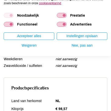
Lactose
niet aanwezig
zoals beschreven in onze
cookieverklaring
.
Lupine
niet aanwezig
Mosterd
niet aanwezig
Noodzakelijk
Prestatie
Noten
niet aanwezig
Functioneel
Advertenties
Schaaldieren
niet aanwezig
Selderij
niet aanwezig
Accepteer alles
Instellingen opslaan
Sesam
niet aanwezig
Weigeren
Nee, pas aan
Soja
niet aanwezig
Vis
niet aanwezig
Weekdieren
niet aanwezig
Zwaveldioxide / sulfieten
niet aanwezig
Productspecificaties
Land van herkomst
NL
Kiloprijs
€ 98,57