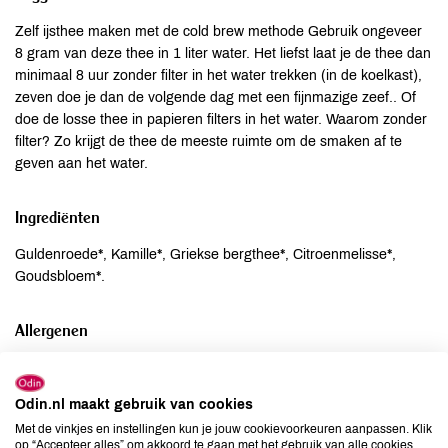
Zelf ijsthee maken met de cold brew methode Gebruik ongeveer
8 gram van deze thee in 1 liter water. Het liefst laat je de thee dan
minimaal 8 uur zonder filter in het water trekken (in de koelkast),
zeven doe je dan de volgende dag met een fijnmazige zeef.. Of
doe de losse thee in papieren filters in het water. Waarom zonder
filter? Zo krijgt de thee de meeste ruimte om de smaken af te
geven aan het water.
Ingrediënten
Guldenroede*, Kamille*, Griekse bergthee*, Citroenmelisse*,
Goudsbloem*.
Allergenen
Aardnoten
niet aanwezig
Ei
niet aanwezig
Odin.nl maakt gebruik van cookies
Gluten
niet aanwezig
Met de vinkjes en instellingen kun je jouw cookievoorkeuren aanpassen. Klik
op “Accepteer alles” om akkoord te gaan met het gebruik van alle cookies,