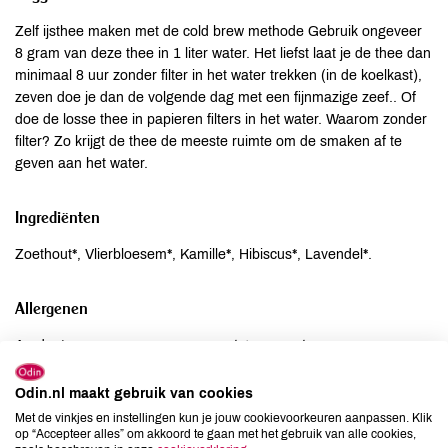
Zelf ijsthee maken met de cold brew methode Gebruik ongeveer
8 gram van deze thee in 1 liter water. Het liefst laat je de thee dan
minimaal 8 uur zonder filter in het water trekken (in de koelkast),
zeven doe je dan de volgende dag met een fijnmazige zeef.. Of
doe de losse thee in papieren filters in het water. Waarom zonder
filter? Zo krijgt de thee de meeste ruimte om de smaken af te
geven aan het water.
Ingrediënten
Zoethout*, Vlierbloesem*, Kamille*, Hibiscus*, Lavendel*.
Allergenen
Aardnoten
niet aanwezig
Ei
niet aanwezig
Odin.nl maakt gebruik van cookies
Gluten
niet aanwezig
Met de vinkjes en instellingen kun je jouw cookievoorkeuren aanpassen. Klik
Lactose
niet aanwezig
op “Accepteer alles” om akkoord te gaan met het gebruik van alle cookies,