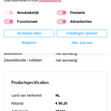
zoals beschreven in onze
cookieverklaring
.
Lupine
niet aanwezig
Mosterd
niet aanwezig
Noodzakelijk
Prestatie
Noten
niet aanwezig
Schaaldieren
niet aanwezig
Functioneel
Advertenties
Selderij
niet aanwezig
Accepteer alles
Instellingen opslaan
Sesam
niet aanwezig
Soja
niet aanwezig
Weigeren
Nee, pas aan
Vis
niet aanwezig
Weekdieren
niet aanwezig
Zwaveldioxide / sulfieten
niet aanwezig
Productspecificaties
Land van herkomst
NL
Kiloprijs
€ 86,25