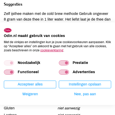
Suggesties
Zelf ijsthee maken met de cold brew methode Gebruik ongeveer
8 gram van deze thee in 1 liter water. Het liefst laat je de thee dan
minimaal 8 uur zonder filter in het water trekken (in de koelkast),
zeven doe je dan de volgende dag met een fijnmazige zeef. Of
Odin.nl maakt gebruik van cookies
doe de losse thee in papieren filters in het water. Waarom zonder
filter? Zo krijgt de thee de meeste ruimte om de smaken af te
Met de vinkjes en instellingen kun je jouw cookievoorkeuren aanpassen. Klik
op “Accepteer alles” om akkoord te gaan met het gebruik van alle cookies,
geven aan het water.
zoals beschreven in onze
cookieverklaring
.
Ingrediënten
Noodzakelijk
Prestatie
Pepermunt*, Salie*, Venkelzaad*, Steranijs*, Zoethout*.
Functioneel
Advertenties
Allergenen
Accepteer alles
Instellingen opslaan
Weigeren
Nee, pas aan
Aardnoten
niet aanwezig
Ei
niet aanwezig
Gluten
niet aanwezig