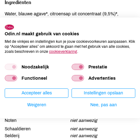
Ingrediënten
Water, blauwe agave*, citroensap uit concentraat (9,5%)*,
natuurlijk basilicum, groene thee en gember aroma, gember*,
concentraat (spirulina* en saffloer*), tapiocasiroop*, spinazie*,
Odin.nl maakt gebruik van cookies
guayusa*, matcha*, yerba mate*, spirulina*. * = van biologische
oorsprong
Met de vinkjes en instellingen kun je jouw cookievoorkeuren aanpassen. Klik
op “Accepteer alles” om akkoord te gaan met het gebruik van alle cookies,
zoals beschreven in onze
cookieverklaring
.
Allergenen
Noodzakelijk
Prestatie
Aardnoten
niet aanwezig
Functioneel
Advertenties
Ei
niet aanwezig
Gluten
niet aanwezig
Accepteer alles
Instellingen opslaan
Lactose
niet aanwezig
Lupine
niet aanwezig
Weigeren
Nee, pas aan
Mosterd
niet aanwezig
Noten
niet aanwezig
Schaaldieren
niet aanwezig
Selderij
niet aanwezig