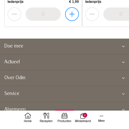
ledenprijs
€ 1,99
ledenprijs
Doe mee
Actueel
Over Odin
Service
Algemeen
0
Meer
Home
Recepten
Producten
Winkelmand