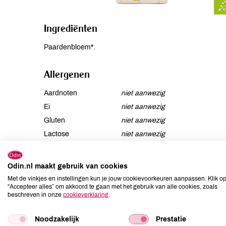
Ingrediënten
Paardenbloem*.
Allergenen
Aardnoten
niet aanwezig
Ei
niet aanwezig
Gluten
niet aanwezig
Lactose
niet aanwezig
Lupine
niet aanwezig
Mosterd
niet aanwezig
Odin.nl maakt gebruik van cookies
Noten
niet aanwezig
Met de vinkjes en instellingen kun je jouw cookievoorkeuren aanpassen. Klik o
“Accepteer alles” om akkoord te gaan met het gebruik van alle cookies, zoals
beschreven in onze
cookieverklaring
.
Anderen kochten ook
Noodzakelijk
Prestatie