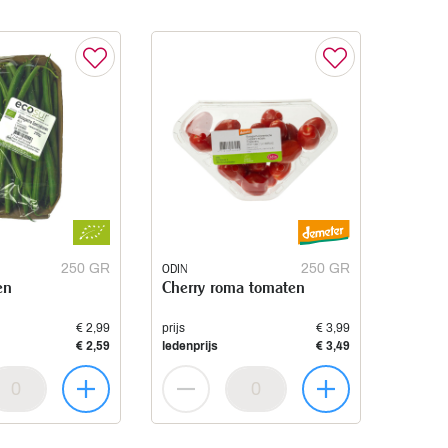
250 GR
ODIN
250 GR
en
Cherry roma tomaten
€ 2,99
prijs
€ 3,99
€ 2,59
ledenprijs
€ 3,49