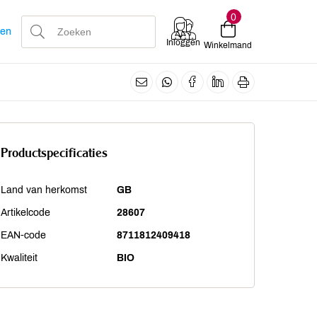
0
len
Inloggen
Winkelmand
Productspecificaties
Land van herkomst
GB
Artikelcode
28607
EAN-code
8711812409418
Kwaliteit
BIO