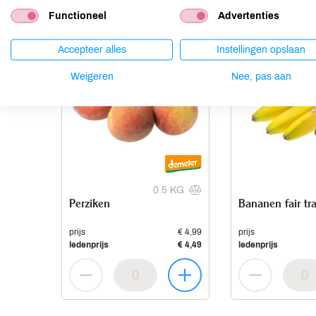
Functioneel
Advertenties
Accepteer alles
Instellingen opslaan
Weigeren
Nee, pas aan
0.5 KG
Perziken
Bananen fair tr
prijs
€ 4,99
prijs
ledenprijs
€ 4,49
ledenprijs