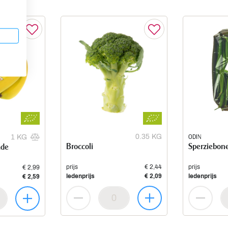
0.35 KG
ODIN
1 KG
Broccoli
Sperziebon
ade
prijs
€ 2,44
prijs
€ 2,99
ledenprijs
€ 2,09
ledenprijs
€ 2,59