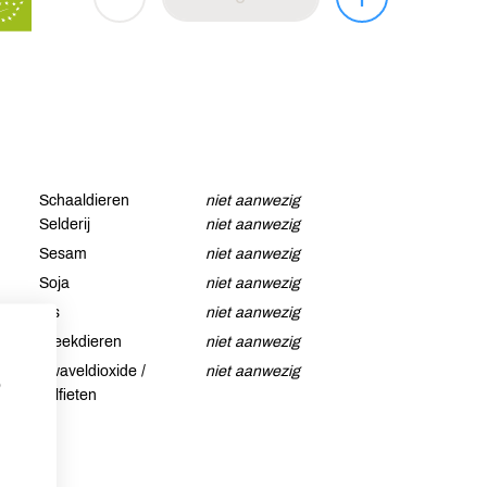
Schaaldieren
niet aanwezig
Selderij
niet aanwezig
Sesam
niet aanwezig
Soja
niet aanwezig
Vis
niet aanwezig
Weekdieren
niet aanwezig
Zwaveldioxide /
niet aanwezig
p
sulfieten