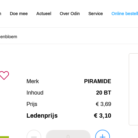
n
Doe mee
Actueel
Over Odin
Service
Online bestel
denbloem
Merk
PIRAMIDE
Inhoud
20 BT
Prijs
€ 3,69
Ledenprijs
€ 3,10