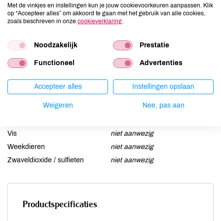
Ei
niet aanwezig
Met de vinkjes en instellingen kun je jouw cookievoorkeuren aanpassen. Klik
op “Accepteer alles” om akkoord te gaan met het gebruik van alle cookies,
Gluten
niet aanwezig
zoals beschreven in onze
cookieverklaring
.
Lactose
niet aanwezig
Lupine
niet aanwezig
Noodzakelijk
Prestatie
Mosterd
niet aanwezig
Functioneel
Advertenties
Noten
niet aanwezig
Schaaldieren
niet aanwezig
Accepteer alles
Instellingen opslaan
Selderij
niet aanwezig
Weigeren
Nee, pas aan
Sesam
niet aanwezig
Soja
niet aanwezig
Vis
niet aanwezig
Weekdieren
niet aanwezig
Zwaveldioxide / sulfieten
niet aanwezig
Productspecificaties