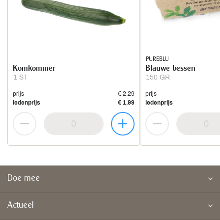
PUREBLU
Komkommer
Blauwe bessen
1 ST
150 GR
prijs
€ 2,29
prijs
ledenprijs
€ 1,99
ledenprijs
Doe mee
Actueel