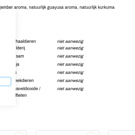
 gember aroma, natuurlijk guayusa aroma, natuurlijk kurkuma
p
Schaaldieren
niet aanwezig
Selderij
niet aanwezig
Sesam
niet aanwezig
Soja
niet aanwezig
Vis
niet aanwezig
Weekdieren
niet aanwezig
Zwaveldioxide /
niet aanwezig
sulfieten