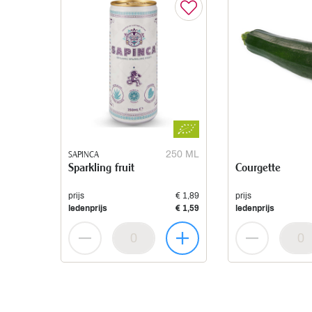
SAPINCA
250 ML
Sparkling fruit
Courgette
prijs
€ 1,89
prijs
ledenprijs
€ 1,59
ledenprijs