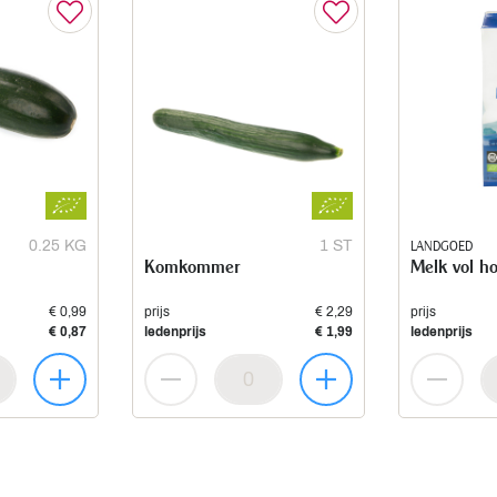
0.25 KG
1 ST
LANDGOED
Komkommer
Melk vol h
€ 0,99
prijs
€ 2,29
prijs
€ 0,87
ledenprijs
€ 1,99
ledenprijs