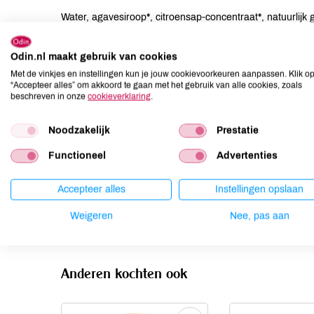
Water, agavesiroop*, citroensap-concentraat*, natuurlijk
aroma, vitamine C.
Odin.nl maakt gebruik van cookies
Allergenen
Met de vinkjes en instellingen kun je jouw cookievoorkeuren aanpassen. Klik o
“Accepteer alles” om akkoord te gaan met het gebruik van alle cookies, zoals
beschreven in onze
Aardnoten
cookieverklaring
.
niet aanwezig
Ei
niet aanwezig
Noodzakelijk
Prestatie
Gluten
niet aanwezig
Lactose
niet aanwezig
Functioneel
Advertenties
Lupine
niet aanwezig
Accepteer alles
Instellingen opslaan
Mosterd
niet aanwezig
Noten
niet aanwezig
Weigeren
Nee, pas aan
Anderen kochten ook