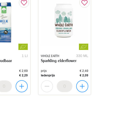
1 LI
WHOLE EARTH
330 ML
oudbaar
Sparkling elderflower
€ 2,69
prijs
€ 2,49
€ 2,29
ledenprijs
€ 2,09