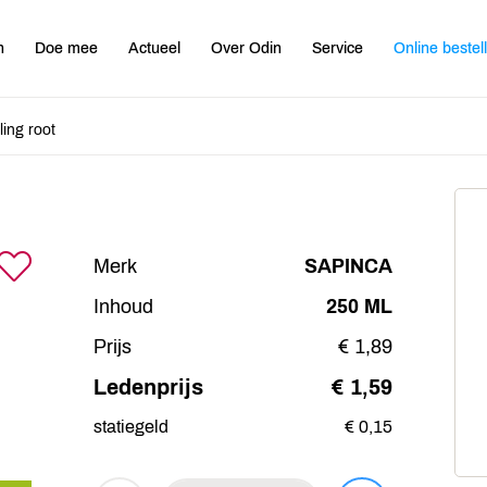
n
Doe mee
Actueel
Over Odin
Service
Online bestel
ling root
Merk
SAPINCA
Inhoud
250 ML
Prijs
€ 1,89
Ledenprijs
€ 1,59
statiegeld
€ 0,15