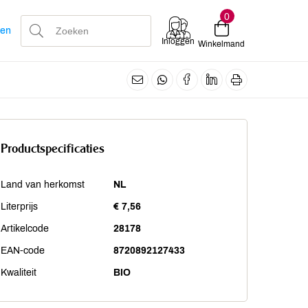
0
len
Inloggen
Winkelmand
Productspecificaties
Land van herkomst
NL
Literprijs
€ 7,56
Artikelcode
28178
EAN-code
8720892127433
Kwaliteit
BIO