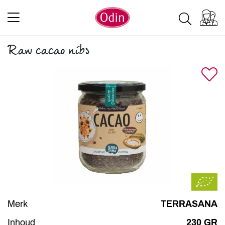
Raw cacao nibs
Merk
TERRASANA
Inhoud
230 GR