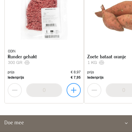
ODIN
Runder gehakt
Zoete bataat oranje
300 GR
1 KG
prijs
€ 8,97
prijs
ledenprijs
€ 7,95
ledenprijs
Doe mee