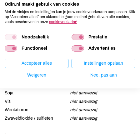
Odin.nl maakt gebruik van cookies
Aardnoten
niet aanwezig
Met de vinkjes en instellingen kun je jouw cookievoorkeuren aanpassen. Klik
op “Accepteer alles” om akkoord te gaan met het gebruik van alle cookies,
Ei
niet aanwezig
zoals beschreven in onze
cookieverklaring
.
Gluten
niet aanwezig
Lactose
niet aanwezig
Noodzakelijk
Prestatie
Lupine
niet aanwezig
Functioneel
Advertenties
Mosterd
niet aanwezig
Noten
niet aanwezig
Accepteer alles
Instellingen opslaan
Schaaldieren
niet aanwezig
Weigeren
Nee, pas aan
Selderij
niet aanwezig
Sesam
niet aanwezig
Soja
niet aanwezig
Vis
niet aanwezig
Weekdieren
niet aanwezig
Zwaveldioxide / sulfieten
niet aanwezig