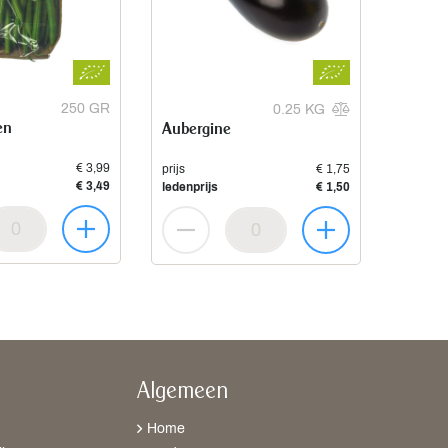
250 GR
0.25 KG
en
Aubergine
€ 3,99
prijs
€ 1,75
€ 3,49
ledenprijs
€ 1,50
Algemeen
Home