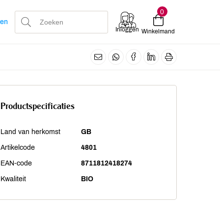
0
len
Inloggen
Winkelmand
Productspecificaties
Land van herkomst
GB
Artikelcode
4801
EAN-code
8711812418274
Kwaliteit
BIO