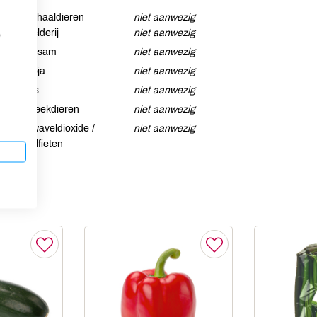
Schaaldieren
niet aanwezig
Selderij
niet aanwezig
p
Sesam
niet aanwezig
Soja
niet aanwezig
Vis
niet aanwezig
Weekdieren
niet aanwezig
Zwaveldioxide /
niet aanwezig
sulfieten