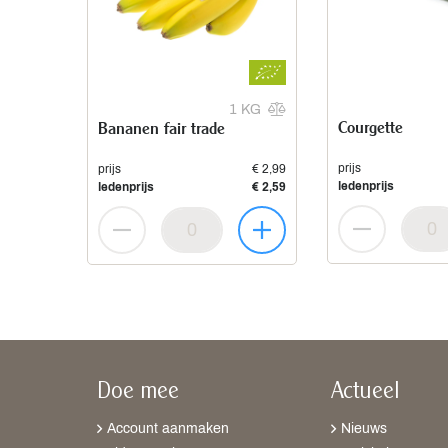
1 KG
Courgette
Bananen fair trade
prijs
prijs
€ 2,99
ledenprijs
ledenprijs
€ 2,59
Doe mee
Actueel
Account aanmaken
Nieuws