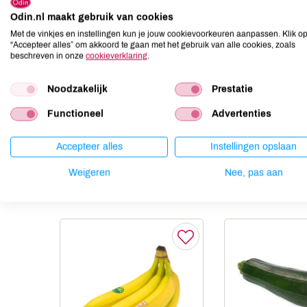
Odin.nl maakt gebruik van cookies
Aardnoten
niet aanwezig
Met de vinkjes en instellingen kun je jouw cookievoorkeuren aanpassen. Klik o
Ei
niet aanwezig
“Accepteer alles” om akkoord te gaan met het gebruik van alle cookies, zoals
Gluten
niet aanwezig
beschreven in onze
cookieverklaring
.
Lactose
niet aanwezig
Noodzakelijk
Prestatie
Lupine
niet aanwezig
Mosterd
niet aanwezig
Functioneel
Advertenties
Noten
niet aanwezig
Accepteer alles
Instellingen opslaan
Weigeren
Nee, pas aan
Anderen kochten ook