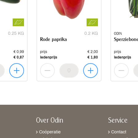
0.25 KG
0.2 KG
ODIN
Rode paprika
Sperziebon
€ 0,99
prijs
€ 2,00
prijs
€ 0,87
ledenprijs
€ 1,80
ledenprijs
Over Odin
Service
Coöperatie
Contact