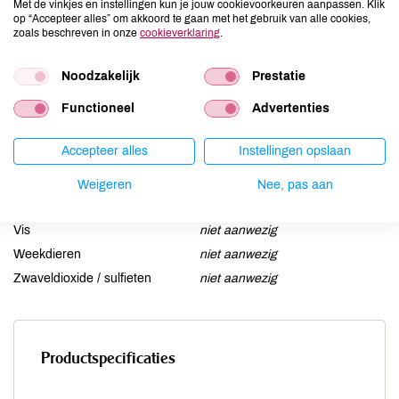
Met de vinkjes en instellingen kun je jouw cookievoorkeuren aanpassen. Klik
Gluten
niet aanwezig
op “Accepteer alles” om akkoord te gaan met het gebruik van alle cookies,
zoals beschreven in onze
cookieverklaring
.
Lactose
niet aanwezig
Lupine
niet aanwezig
Noodzakelijk
Prestatie
Mosterd
niet aanwezig
Functioneel
Advertenties
Noten
niet aanwezig
Schaaldieren
niet aanwezig
Accepteer alles
Instellingen opslaan
Selderij
niet aanwezig
Sesam
niet aanwezig
Weigeren
Nee, pas aan
Soja
niet aanwezig
Vis
niet aanwezig
Weekdieren
niet aanwezig
Zwaveldioxide / sulfieten
niet aanwezig
Productspecificaties