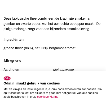
Deze biologische thee combineert de krachtige smaken an
gember en zwarte peper, wat het een echte oppepper maakt. De
pittige melange zorgt voor een bijzondere smaakbeleving.
Ingrediënten
groene thee* (96%), natuurlijk bergamot aroma*.
Allergenen
Aardnoten
niet aanwezig
Ei
niet aanwezig
Gluten
niet aanwezig
Odin.nl maakt gebruik van cookies
Lactose
niet aanwezig
Met de vinkjes en instellingen kun je jouw cookievoorkeuren aanpassen. Klik
op “Accepteer alles” om akkoord te gaan met het gebruik van alle cookies,
Lupine
niet aanwezig
zoals beschreven in onze
cookieverklaring
.
Mosterd
niet aanwezig