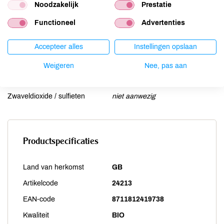
Noten
niet aanwezig
Noodzakelijk
Prestatie
Schaaldieren
niet aanwezig
Functioneel
Advertenties
Selderij
niet aanwezig
Sesam
niet aanwezig
Accepteer alles
Instellingen opslaan
Soja
niet aanwezig
Weigeren
Nee, pas aan
Vis
niet aanwezig
Weekdieren
niet aanwezig
Zwaveldioxide / sulfieten
niet aanwezig
Productspecificaties
Land van herkomst
GB
Artikelcode
24213
EAN-code
8711812419738
Kwaliteit
BIO