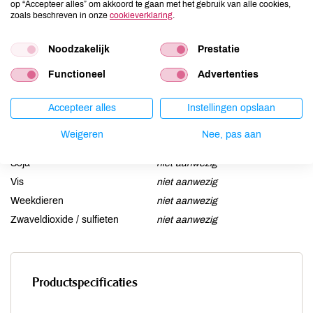
op “Accepteer alles” om akkoord te gaan met het gebruik van alle cookies,
zoals beschreven in onze
cookieverklaring
.
Gluten
niet aanwezig
Lactose
niet aanwezig
Noodzakelijk
Prestatie
Lupine
niet aanwezig
Mosterd
niet aanwezig
Functioneel
Advertenties
Noten
niet aanwezig
Accepteer alles
Instellingen opslaan
Schaaldieren
niet aanwezig
Selderij
niet aanwezig
Weigeren
Nee, pas aan
Sesam
niet aanwezig
Soja
niet aanwezig
Vis
niet aanwezig
Weekdieren
niet aanwezig
Zwaveldioxide / sulfieten
niet aanwezig
Productspecificaties