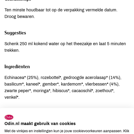
Ten minste houdbaar tot op de verpakking vermelde datum.
Droog bewaren.
Suggesties
Schenk 250 ml kokend water op het theezakje en laat 5 minuten
trekken.
Ingrediënten
Echinacea* (25%), rozebottel*, gedroogde acerolasap* (14%),
basilicum*, kaneel*, gember*, kardemom*, vlierbessen* (4%),
zwarte peper*, moringa*, hibiscus*, cacaoschil*, zoethout*,
venkel*.
Allergenen
Odin.nl maakt gebruik van cookies
Aardnoten
niet aanwezig
Met de vinkjes en instellingen kun je jouw cookievoorkeuren aanpassen. Klik
Ei
niet aanwezig