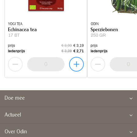
YOGI TEA
ODIN
Echinacea tea
Sperziebonen
17 BT
250 GR
prijs
€ 3,99
€ 3,19
prijs
ledenprijs
€ 3,39
€ 2,71
ledenprijs
Doe mee
Actueel
Over Odin