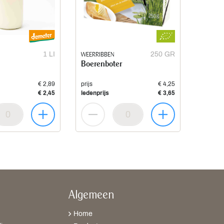
1 LI
WEERRIBBEN
250 GR
Boerenboter
€ 2,89
prijs
€ 4,25
€ 2,45
ledenprijs
€ 3,65
Algemeen
Home