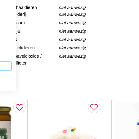
Schaaldieren
niet aanwezig
Selderij
niet aanwezig
p
Sesam
niet aanwezig
Soja
niet aanwezig
Vis
niet aanwezig
Weekdieren
niet aanwezig
Zwaveldioxide /
niet aanwezig
sulfieten