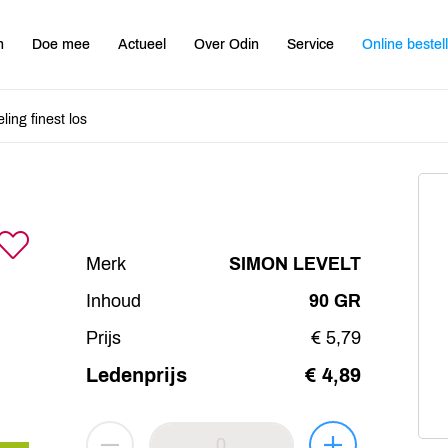
n
Doe mee
Actueel
Over Odin
Service
Online bestel
ling finest los
Merk
SIMON LEVELT
Inhoud
90 GR
Prijs
€ 5,79
Ledenprijs
€ 4,89