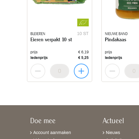
BLEIEREN
10 ST
NIEUWE BAND
Eieren verpakt 10 st
Pindakaas
prijs
€ 6,19
prijs
ledenprijs
€ 5,25
ledenprijs
Doe mee
Actueel
Account aanmaken
Nieuws