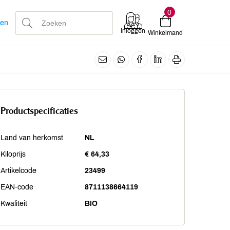
0
len
Inloggen
Winkelmand
Productspecificaties
Land van herkomst
NL
Kiloprijs
€ 64,33
Artikelcode
23499
EAN-code
8711138664119
Kwaliteit
BIO