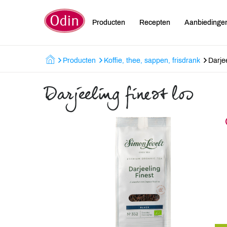
Producten
Recepten
Aanbiedinge
Producten
Koffie, thee, sappen, frisdrank
Darjee
Darjeeling finest los