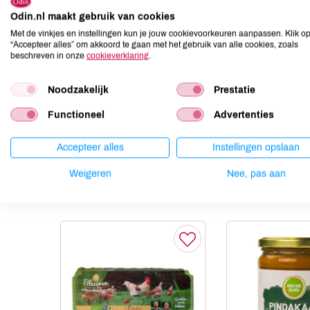
Odin.nl maakt gebruik van cookies
Aardnoten
niet aanwezig
Met de vinkjes en instellingen kun je jouw cookievoorkeuren aanpassen. Klik o
Ei
niet aanwezig
“Accepteer alles” om akkoord te gaan met het gebruik van alle cookies, zoals
Gluten
niet aanwezig
beschreven in onze
cookieverklaring
.
Lactose
niet aanwezig
Noodzakelijk
Prestatie
Lupine
niet aanwezig
Mosterd
niet aanwezig
Functioneel
Advertenties
Noten
niet aanwezig
Accepteer alles
Instellingen opslaan
Weigeren
Nee, pas aan
Anderen kochten ook