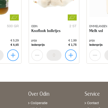
500 GR
ODIN
2 ST
OMMELANDEN
Knoflook bolletjes
Melk vol
€ 5,29
prijs
€ 1,99
prijs
€ 4,45
ledenprijs
€ 1,75
ledenprijs
Over Odin
Service
Coöperatie
Contact