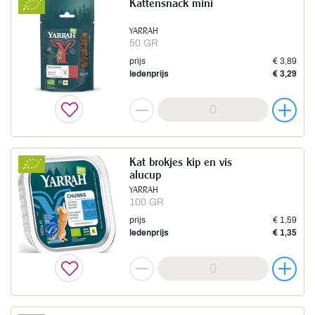
Kattensnack mini
YARRAH
50 GR
prijs
€ 3,89
ledenprijs
€ 3,29
Kat brokjes kip en vis
alucup
YARRAH
100 GR
prijs
€ 1,59
ledenprijs
€ 1,35