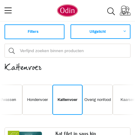
Filters
Uitgelicht
Kattenvoer
Afwassen
Hondenvoer
Kattenvoer
Overig nonfood
Kaarsen
Kat filet in saus kip