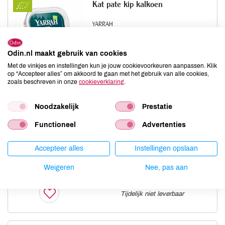
Kat pate kip kalkoen
YARRAH
100 GR
prijs
€ 1,59
Odin.nl maakt gebruik van cookies
ledenprijs
€ 1,35
Met de vinkjes en instellingen kun je jouw cookievoorkeuren aanpassen. Klik
op “Accepteer alles” om akkoord te gaan met het gebruik van alle cookies,
zoals beschreven in onze
cookieverklaring
.
Noodzakelijk
Prestatie
Kat pate zalm met zeewier
Functioneel
Advertenties
YARRAH
100 GR
Accepteer alles
Instellingen opslaan
prijs
€ 1,59
Weigeren
Nee, pas aan
ledenprijs
€ 1,35
Tijdelijk niet leverbaar