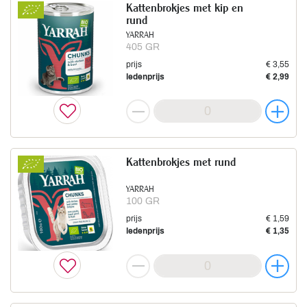
Kattenbrokjes met kip en
rund
YARRAH
405 GR
prijs
€ 3,55
ledenprijs
€ 2,99
Kattenbrokjes met rund
YARRAH
100 GR
prijs
€ 1,59
ledenprijs
€ 1,35