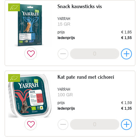
Snack kauwsticks vis
YARRAH
15 GR
prijs
€ 1,85
ledenprijs
€ 1,55
Kat pate rund met cichorei
YARRAH
100 GR
prijs
€ 1,59
ledenprijs
€ 1,35