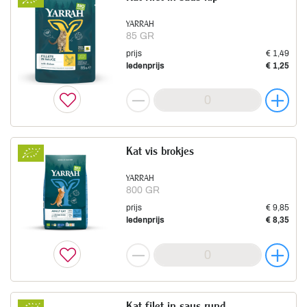
YARRAH
85 GR
prijs
€ 1,49
ledenprijs
€ 1,25
Kat vis brokjes
YARRAH
800 GR
prijs
€ 9,85
ledenprijs
€ 8,35
Kat filet in saus rund