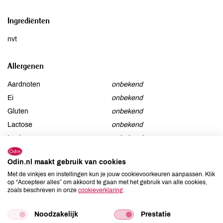
Ingrediënten
nvt
Allergenen
Aardnoten
onbekend
Ei
onbekend
Gluten
onbekend
Lactose
onbekend
Lupine
onbekend
Mosterd
onbekend
Odin.nl maakt gebruik van cookies
Noten
onbekend
Met de vinkjes en instellingen kun je jouw cookievoorkeuren aanpassen. Klik
Schaaldieren
onbekend
op “Accepteer alles” om akkoord te gaan met het gebruik van alle cookies,
Selderij
onbekend
zoals beschreven in onze
cookieverklaring
.
Sesam
onbekend
Noodzakelijk
Prestatie
Soja
onbekend