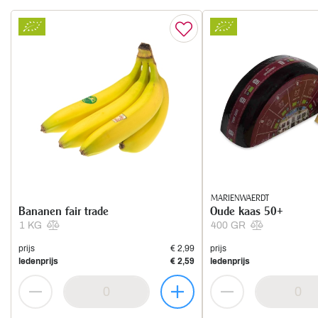
MARIENWAERDT
Bananen fair trade
Oude kaas 50+
1 KG
400 GR
prijs
€ 2,99
prijs
ledenprijs
€ 2,59
ledenprijs