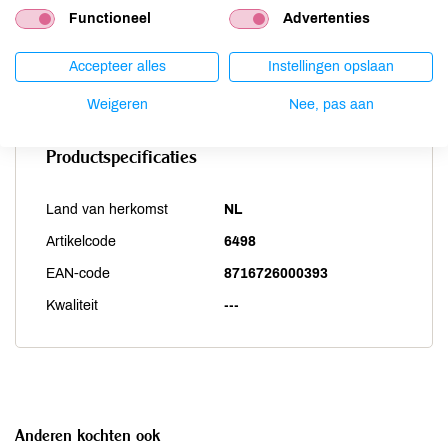
Vis
onbekend
Functioneel
Advertenties
Weekdieren
onbekend
Accepteer alles
Instellingen opslaan
Zwaveldioxide / sulfieten
onbekend
Weigeren
Nee, pas aan
Productspecificaties
Land van herkomst
NL
Artikelcode
6498
EAN-code
8716726000393
Kwaliteit
---
Anderen kochten ook