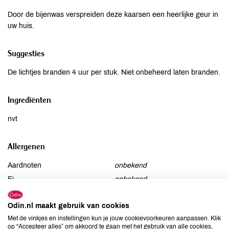
Door de bijenwas verspreiden deze kaarsen een heerlijke geur in
uw huis.
Suggesties
De lichtjes branden 4 uur per stuk. Niet onbeheerd laten branden.
Ingrediënten
nvt
Allergenen
Aardnoten
onbekend
Ei
onbekend
Gluten
onbekend
Odin.nl maakt gebruik van cookies
Lactose
onbekend
Met de vinkjes en instellingen kun je jouw cookievoorkeuren aanpassen. Klik
Lupine
onbekend
op “Accepteer alles” om akkoord te gaan met het gebruik van alle cookies,