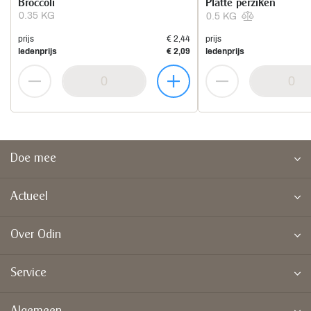
Broccoli
Platte perziken
0.35 KG
0.5 KG
prijs
€ 2,44
prijs
ledenprijs
€ 2,09
ledenprijs
Doe mee
Actueel
Over Odin
Service