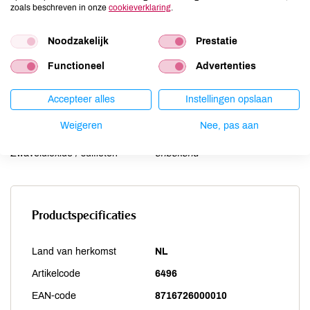
Mosterd
onbekend
zoals beschreven in onze
cookieverklaring
.
Noten
onbekend
Noodzakelijk
Prestatie
Schaaldieren
onbekend
Selderij
onbekend
Functioneel
Advertenties
Sesam
onbekend
Soja
onbekend
Accepteer alles
Instellingen opslaan
Vis
onbekend
Weigeren
Nee, pas aan
Weekdieren
onbekend
Zwaveldioxide / sulfieten
onbekend
Productspecificaties
Land van herkomst
NL
Artikelcode
6496
EAN-code
8716726000010