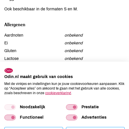
Ook beschikbaar in de formaten S en M.
Allergenen
Aardnoten
onbekend
Ei
onbekend
Gluten
onbekend
Lactose
onbekend
Lupine
onbekend
Mosterd
onbekend
Odin.nl maakt gebruik van cookies
Noten
onbekend
Met de vinkjes en instellingen kun je jouw cookievoorkeuren aanpassen. Klik
op “Accepteer alles” om akkoord te gaan met het gebruik van alle cookies,
Schaaldieren
onbekend
zoals beschreven in onze
cookieverklaring
.
Selderij
onbekend
Sesam
onbekend
Noodzakelijk
Prestatie
Soja
onbekend
Functioneel
Advertenties
Vis
onbekend
Weekdieren
onbekend