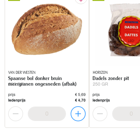
VAN DER WESTEN
HORIZON
Spaanse bol donker bruin
Dadels zonder pit
meergranen ongesneden (afbak)
800 GR
250 GR
prijs
€ 5,69
prijs
ledenprijs
€ 4,70
ledenprijs