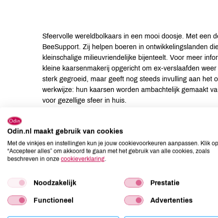
Sfeervolle wereldbolkaars in een mooi doosje. Met een d
BeeSupport. Zij helpen boeren in ontwikkelingslanden d
kleinschalige milieuvriendelijke bijenteelt. Voor meer i
kleine kaarsenmakerij opgericht om ex-verslaafden weer
sterk gegroeid, maar geeft nog steeds invulling aan het 
werkwijze: hun kaarsen worden ambachtelijk gemaakt va
voor gezellige sfeer in huis.
Gebruikertips
Odin.nl maakt gebruik van cookies
Brandduur: ongeveer 12 uur. Laat brandende kaarsen no
Met de vinkjes en instellingen kun je jouw cookievoorkeuren aanpassen. Klik o
“Accepteer alles” om akkoord te gaan met het gebruik van alle cookies, zoals
beschreven in onze
cookieverklaring
.
Suggesties
Noodzakelijk
Prestatie
Voor een sfeervol moment voor jezelf of om kado te gev
Functioneel
Advertenties
Ingrediënten