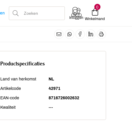
0
len
Inloggen
Winkelmand
Productspecificaties
Land van herkomst
NL
Artikelcode
42971
EAN-code
8716726002632
Kwaliteit
---